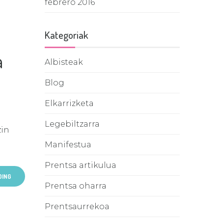
febrero 2016
Kategoriak
a
Albisteak
Blog
Elkarrizketa
Legebiltzarra
zin
Manifestua
Prentsa artikulua
DING
Prentsa oharra
Prentsaurrekoa