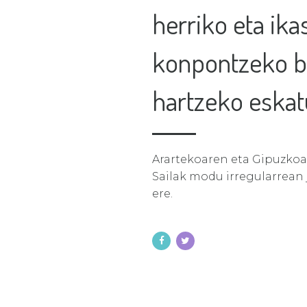
herriko eta ik
konpontzeko b
hartzeko eskatu
Arartekoaren eta Gipuzkoak
Sailak modu irregularrean 
ere.