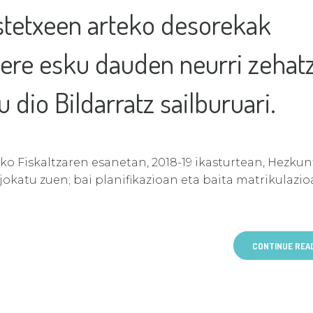
astetxeen arteko desorekak
ere esku dauden neurri zehat
 dio Bildarratz sailburuari.
o Fiskaltzaren esanetan, 2018-19 ikasturtean, Hezkun
jokatu zuen; bai planifikazioan eta baita matrikulazi
CONTINUE REA