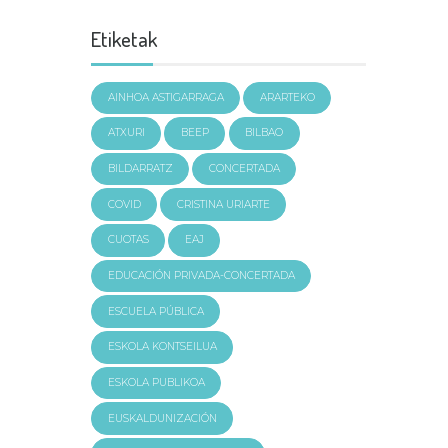
Etiketak
AINHOA ASTIGARRAGA
ARARTEKO
ATXURI
BEEP
BILBAO
BILDARRATZ
CONCERTADA
COVID
CRISTINA URIARTE
CUOTAS
EAJ
EDUCACIÓN PRIVADA-CONCERTADA
ESCUELA PÚBLICA
ESKOLA KONTSEILUA
ESKOLA PUBLIKOA
EUSKALDUNIZACIÓN