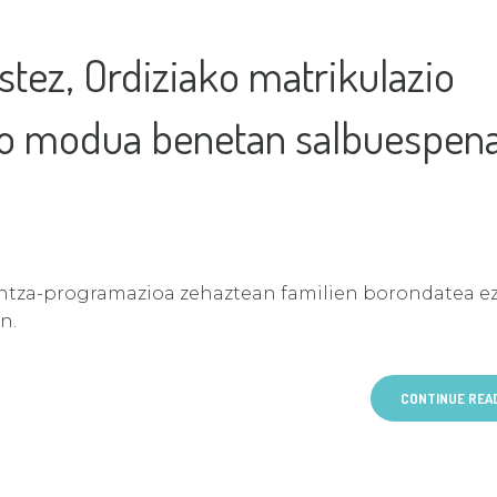
stez, Ordiziako matrikulazio
eko modua benetan salbuespen
untza-programazioa zehaztean familien borondatea e
n.
CONTINUE REA