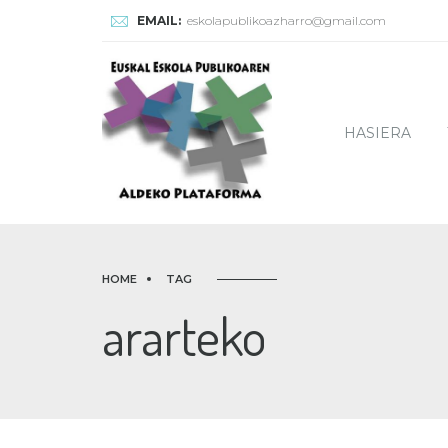
EMAIL:
eskolapublikoazharro@gmail.com
HASIERA
HOME
TAG
ararteko