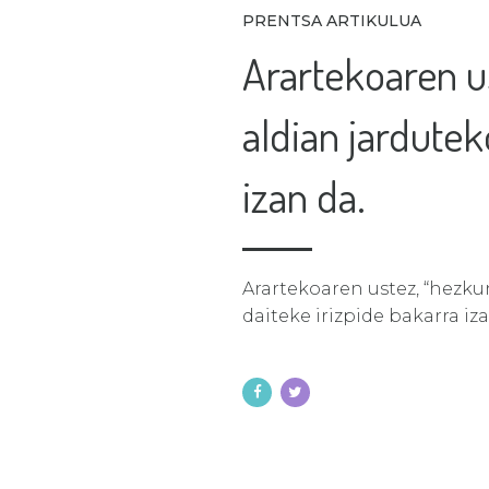
PRENTSA ARTIKULUA
Arartekoaren u
aldian jardut
izan da.
Arartekoaren ustez, “hezk
daiteke irizpide bakarra iza