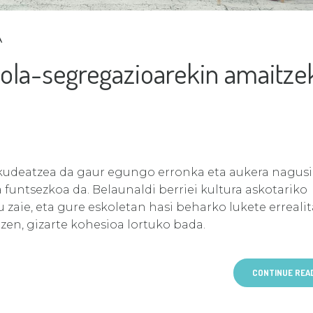
A
ola-segregazioarekin amaitze
 kudeatzea da gaur egungo erronka eta aukera nagus
a funtsezkoa da. Belaunaldi berriei kultura askotariko
 zaie, eta gure eskoletan hasi beharko lukete erreali
zen, gizarte kohesioa lortuko bada.
CONTINUE REA