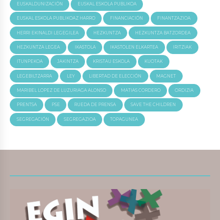
EUSKALDUNIZACIÓN
EUSKAL ESKOLA PUBLIKOA
EUSKAL ESKOLA PUBLIKOAZ HARRO
FINANCIACIÓN
FINANTZAZIOA
HERRI EKINALDI LEGEGILEA
HEZKUNTZA
HEZKUNTZA BATZORDEA
HEZKUNTZA LEGEA
IKASTOLA
IKASTOLEN ELKARTEA
IRITZIAK
ITUNPEKOA
JAKINTZA
KRISTAU ESKOLA
KUOTAK
LEGEBILTZARRA
LEY
LIBERTAD DE ELECCIÓN
MAGNET
MARIBEL LOPEZ DE LUZURIAGA ALONSO
MATIAS CORDERO
ORDIZIA
PRENTSA
PSE
RUEDA DE PRENSA
SAVE THE CHILDREN
SEGREGACIÓN
SEGREGAZIOA
TOPAGUNEA