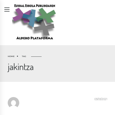
HOME
TAG
jakintza
03/03/2021