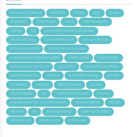
AINHOA ASTIGARRAGA
ARARTEKO
ATXURI
BEEP
BILBAO
BILDARRATZ
CONCERTADA
COVID
CRISTINA URIARTE
CUOTAS
EAJ
EDUCACIÓN PRIVADA-CONCERTADA
ESCUELA PÚBLICA
ESKOLA KONTSEILUA
ESKOLA PUBLIKOA
EUSKALDUNIZACIÓN
EUSKAL ESKOLA PUBLIKOA
EUSKAL ESKOLA PUBLIKOAZ HARRO
FINANCIACIÓN
FINANTZAZIOA
HERRI EKINALDI LEGEGILEA
HEZKUNTZA
HEZKUNTZA BATZORDEA
HEZKUNTZA LEGEA
IKASTOLA
IKASTOLEN ELKARTEA
IRITZIAK
ITUNPEKOA
JAKINTZA
KRISTAU ESKOLA
KUOTAK
LEGEBILTZARRA
LEY
LIBERTAD DE ELECCIÓN
MAGNET
MARIBEL LOPEZ DE LUZURIAGA ALONSO
MATIAS CORDERO
ORDIZIA
PRENTSA
PSE
RUEDA DE PRENSA
SAVE THE CHILDREN
SEGREGACIÓN
SEGREGAZIOA
TOPAGUNEA