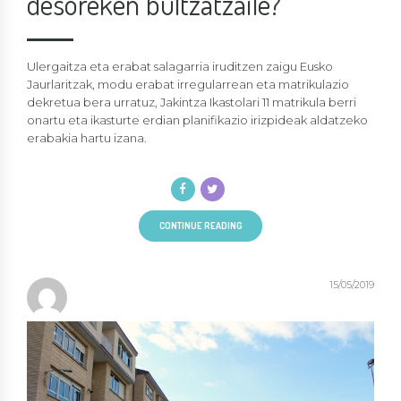
desoreken bultzatzaile?
Ulergaitza eta erabat salagarria iruditzen zaigu Eusko
Jaurlaritzak, modu erabat irregularrean eta matrikulazio
dekretua bera urratuz, Jakintza Ikastolari 11 matrikula berri
onartu eta ikasturte erdian planifikazio irizpideak aldatzeko
erabakia hartu izana.
CONTINUE READING
15/05/2019