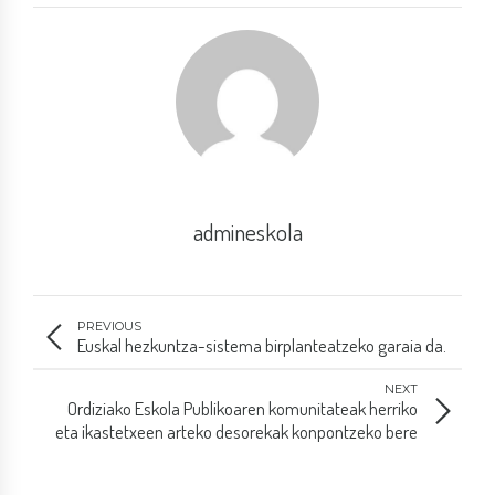
admineskola
PREVIOUS
Euskal hezkuntza-sistema birplanteatzeko garaia da.
NEXT
Ordiziako Eskola Publikoaren komunitateak herriko
eta ikastetxeen arteko desorekak konpontzeko bere
esku dauden neurri zehatzak hartzeko eskatu dio
Bildarratz sailburuari.