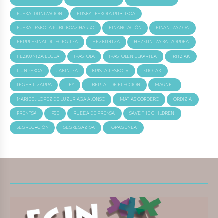
EUSKALDUNIZACIÓN
EUSKAL ESKOLA PUBLIKOA
EUSKAL ESKOLA PUBLIKOAZ HARRO
FINANCIACIÓN
FINANTZAZIOA
HERRI EKINALDI LEGEGILEA
HEZKUNTZA
HEZKUNTZA BATZORDEA
HEZKUNTZA LEGEA
IKASTOLA
IKASTOLEN ELKARTEA
IRITZIAK
ITUNPEKOA
JAKINTZA
KRISTAU ESKOLA
KUOTAK
LEGEBILTZARRA
LEY
LIBERTAD DE ELECCIÓN
MAGNET
MARIBEL LOPEZ DE LUZURIAGA ALONSO
MATIAS CORDERO
ORDIZIA
PRENTSA
PSE
RUEDA DE PRENSA
SAVE THE CHILDREN
SEGREGACIÓN
SEGREGAZIOA
TOPAGUNEA