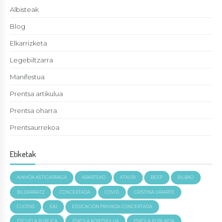
Albisteak
Blog
Elkarrizketa
Legebiltzarra
Manifestua
Prentsa artikulua
Prentsa oharra
Prentsaurrekoa
Etiketak
AINHOA ASTIGARRAGA
ARARTEKO
ATXURI
BEEP
BILBAO
BILDARRATZ
CONCERTADA
COVID
CRISTINA URIARTE
CUOTAS
EAJ
EDUCACIÓN PRIVADA-CONCERTADA
ESCUELA PÚBLICA
ESKOLA KONTSEILUA
ESKOLA PUBLIKOA