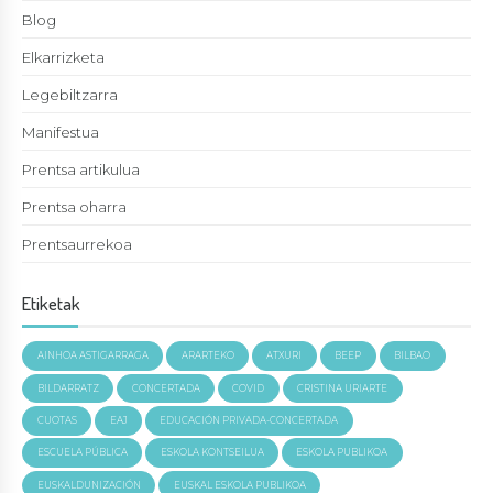
Blog
Elkarrizketa
Legebiltzarra
Manifestua
Prentsa artikulua
Prentsa oharra
Prentsaurrekoa
Etiketak
AINHOA ASTIGARRAGA
ARARTEKO
ATXURI
BEEP
BILBAO
BILDARRATZ
CONCERTADA
COVID
CRISTINA URIARTE
CUOTAS
EAJ
EDUCACIÓN PRIVADA-CONCERTADA
ESCUELA PÚBLICA
ESKOLA KONTSEILUA
ESKOLA PUBLIKOA
EUSKALDUNIZACIÓN
EUSKAL ESKOLA PUBLIKOA