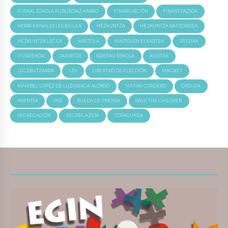
EUSKAL ESKOLA PUBLIKOAZ HARRO
FINANCIACIÓN
FINANTZAZIOA
HERRI EKINALDI LEGEGILEA
HEZKUNTZA
HEZKUNTZA BATZORDEA
HEZKUNTZA LEGEA
IKASTOLA
IKASTOLEN ELKARTEA
IRITZIAK
ITUNPEKOA
JAKINTZA
KRISTAU ESKOLA
KUOTAK
LEGEBILTZARRA
LEY
LIBERTAD DE ELECCIÓN
MAGNET
MARIBEL LOPEZ DE LUZURIAGA ALONSO
MATIAS CORDERO
ORDIZIA
PRENTSA
PSE
RUEDA DE PRENSA
SAVE THE CHILDREN
SEGREGACIÓN
SEGREGAZIOA
TOPAGUNEA