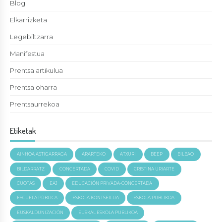
Blog
Elkarrizketa
Legebiltzarra
Manifestua
Prentsa artikulua
Prentsa oharra
Prentsaurrekoa
Etiketak
AINHOA ASTIGARRAGA
ARARTEKO
ATXURI
BEEP
BILBAO
BILDARRATZ
CONCERTADA
COVID
CRISTINA URIARTE
CUOTAS
EAJ
EDUCACIÓN PRIVADA-CONCERTADA
ESCUELA PÚBLICA
ESKOLA KONTSEILUA
ESKOLA PUBLIKOA
EUSKALDUNIZACIÓN
EUSKAL ESKOLA PUBLIKOA