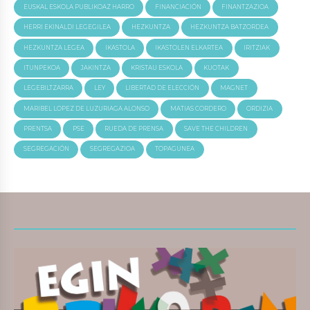
EUSKAL ESKOLA PUBLIKOAZ HARRO
FINANCIACIÓN
FINANTZAZIOA
HERRI EKINALDI LEGEGILEA
HEZKUNTZA
HEZKUNTZA BATZORDEA
HEZKUNTZA LEGEA
IKASTOLA
IKASTOLEN ELKARTEA
IRITZIAK
ITUNPEKOA
JAKINTZA
KRISTAU ESKOLA
KUOTAK
LEGEBILTZARRA
LEY
LIBERTAD DE ELECCIÓN
MAGNET
MARIBEL LOPEZ DE LUZURIAGA ALONSO
MATIAS CORDERO
ORDIZIA
PRENTSA
PSE
RUEDA DE PRENSA
SAVE THE CHILDREN
SEGREGACIÓN
SEGREGAZIOA
TOPAGUNEA