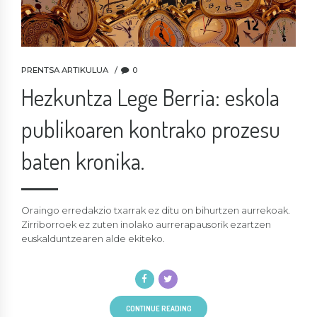
PRENTSA ARTIKULUA
0
Hezkuntza Lege Berria: eskola
publikoaren kontrako prozesu
baten kronika.
Oraingo erredakzio txarrak ez ditu on bihurtzen aurrekoak.
Zirriborroek ez zuten inolako aurrerapausorik ezartzen
euskalduntzearen alde ekiteko.
CONTINUE READING