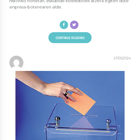
historiko honetan, eskubide kolektiboek atzera egiten dute
enpresa-boterearen alde.
CONTINUE READING
27/05/2024