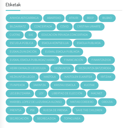
Etiketak
AINHOA ASTIGARRAGA
ARARTEKO
ATXURI
BEEP
BILBAO
BILDARRATZ
CONCERTADA
COVID
CRISTINA URIARTE
CUOTAS
EAJ
EDUCACIÓN PRIVADA-CONCERTADA
ESCUELA PÚBLICA
ESKOLA KONTSEILUA
ESKOLA PUBLIKOA
EUSKALDUNIZACIÓN
EUSKAL ESKOLA PUBLIKOA
EUSKAL ESKOLA PUBLIKOAZ HARRO
FINANCIACIÓN
FINANTZAZIOA
HERRI EKINALDI LEGEGILEA
HEZKUNTZA
HEZKUNTZA BATZORDEA
HEZKUNTZA LEGEA
IKASTOLA
IKASTOLEN ELKARTEA
IRITZIAK
ITUNPEKOA
JAKINTZA
KRISTAU ESKOLA
KUOTAK
LEGEBILTZARRA
LEY
LIBERTAD DE ELECCIÓN
MAGNET
MARIBEL LOPEZ DE LUZURIAGA ALONSO
MATIAS CORDERO
ORDIZIA
PRENTSA
PSE
RUEDA DE PRENSA
SAVE THE CHILDREN
SEGREGACIÓN
SEGREGAZIOA
TOPAGUNEA