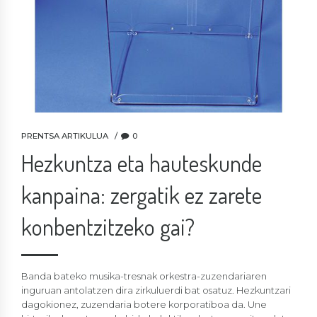
PRENTSA ARTIKULUA
0
Hezkuntza eta hauteskunde
kanpaina: zergatik ez zarete
konbentzitzeko gai?
Banda bateko musika-tresnak orkestra-zuzendariaren
inguruan antolatzen dira zirkuluerdi bat osatuz. Hezkuntzari
dagokionez, zuzendaria botere korporatiboa da. Une