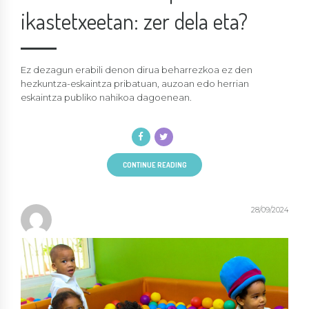
ikastetxeetan: zer dela eta?
Ez dezagun erabili denon dirua beharrezkoa ez den
hezkuntza-eskaintza pribatuan, auzoan edo herrian
eskaintza publiko nahikoa dagoenean.
CONTINUE READING
28/09/2024