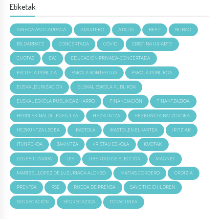
Etiketak
AINHOA ASTIGARRAGA
ARARTEKO
ATXURI
BEEP
BILBAO
BILDARRATZ
CONCERTADA
COVID
CRISTINA URIARTE
CUOTAS
EAJ
EDUCACIÓN PRIVADA-CONCERTADA
ESCUELA PÚBLICA
ESKOLA KONTSEILUA
ESKOLA PUBLIKOA
EUSKALDUNIZACIÓN
EUSKAL ESKOLA PUBLIKOA
EUSKAL ESKOLA PUBLIKOAZ HARRO
FINANCIACIÓN
FINANTZAZIOA
HERRI EKINALDI LEGEGILEA
HEZKUNTZA
HEZKUNTZA BATZORDEA
HEZKUNTZA LEGEA
IKASTOLA
IKASTOLEN ELKARTEA
IRITZIAK
ITUNPEKOA
JAKINTZA
KRISTAU ESKOLA
KUOTAK
LEGEBILTZARRA
LEY
LIBERTAD DE ELECCIÓN
MAGNET
MARIBEL LOPEZ DE LUZURIAGA ALONSO
MATIAS CORDERO
ORDIZIA
PRENTSA
PSE
RUEDA DE PRENSA
SAVE THE CHILDREN
SEGREGACIÓN
SEGREGAZIOA
TOPAGUNEA