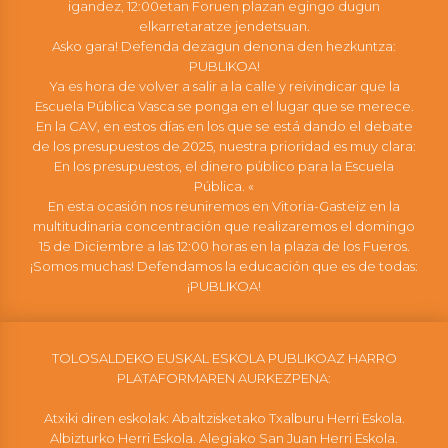
igandez, 12:00etan Foruen plazan egingo dugun
elkarretaratze jendetsuan.
Asko gara! Defenda dezagun denona den hezkuntza:
PUBLIKOA!
Ya es hora de volver a salir a la calle y reivindicar que la
Escuela Pública Vasca se ponga en el lugar que se merece.
En la CAV, en estos días en los que se está dando el debate
de los presupuestos de 2025, nuestra prioridad es muy clara:
En los presupuestos, el dinero público para la Escuela
Pública. «
En esta ocasión nos reuniremos en Vitoria-Gasteiz en la
multitudinaria concentración que realizaremos el domingo
15 de Diciembre a las 12:00 horas en la plaza de los Fueros.
¡Somos muchas! Defendamos la educación que es de todas:
¡PUBLIKOA!
TOLOSALDEKO EUSKAL ESKOLA PUBLIKOAZ HARRO
PLATAFORMAREN AURKEZPENA:
Atxiki diren eskolak: Abaltzisketako Txalburu Herri Eskola.
Albizturko Herri Eskola. Alegiako San Juan Herri Eskola.