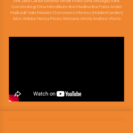
Erik Jaka Garazi Esnaola Verde Prato (Ana Arsuaga) Rafa
Gorrotxategi Dina Mendikute Ibai Madina Ibai Palos Ander
Malbadi/ Xabi Maialen Dorronsoro Mentxu (HiddenGarden)
Aitor Aldalur Nerea Perez Aintzane Artola Andrea Vitoria