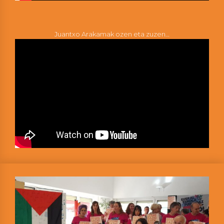
Juantxo Arakamak ozen eta zuzen…