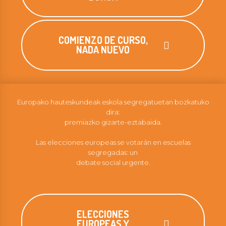
COMIENZO DE CURSO,
NADA NUEVO
Europako hauteskundeak eskola segregatuetan bozkatuko
dira:
premiazko gizarte-eztabaida.
Las elecciones europeas se votarán en escuelas
segregadas: un
debate social urgente.
ELECCIONES
EUROPEAS Y