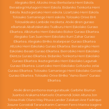
Alegiako BHI. Altzoko Imaz Bertsolaria Herri Eskola.
Berastegi Muñagorri Herri Eskola. Bidaniko Txinkorta Herri
Eskola. Ikaztegietako Herri eskola. Lizartzako Herri Eskola.
Tolosako Samaniego Herri eskola. Tolosako Orixe BHI.
Tolosaldeako Lanbide Heziketa. Atxiki diren guraso
elkarteak Abaltzisketako Txalburu Herri Eskolako Guraso
Elkartea. Albizturko Herri Eskolako Bizkor Guraso Elkartea.
Alegiako San Juan Herri Eskolako Iturri Zahar Guraso
Elkartea. Alegiako BHIko Aralarpean Guraso Elkartea
Altzoko Herri Eskolako Guraso Elkartea. Berastegiko Herri
Eskolako Beasti Guraso Elkartea. Berrobiko Herri Eskolako
Ekintza Guraso Elkartea. Bidaniko Txinkorta Herri Eskolako
Guraso Elkartea. Ikaztegietako Herri Eskolako Lagunak
Guraso Elkartea. Lizartzako Herri Eskolako Goltzurko zelai
Guraso Elkartea. Tolosako Samaniego Herri Eskolako Gorosti
Guraso Elkartea. Tolosako Orixe BHIko “Asmo Berri” Guraso
Elkartea.
Atxiki diren pertsona esanguratsuak: Garbiñe Biurrun
Juantxo Arakama Martxelo Otamendi Jokin Altuna Jon
Tolosa Iñaki Olano May Pituxa Lander Zalakain Ane Fadrique
Josune Gorostidi Tarana Karim Carmen Ferro Marina Izagirre