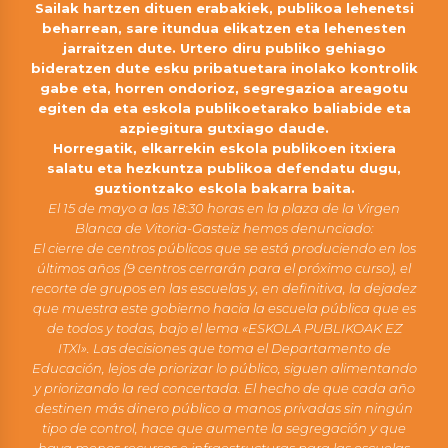
Sailak hartzen dituen erabakiek, publikoa lehenetsi
beharrean, sare itundua elikatzen eta lehenesten
jarraitzen dute. Urtero diru publiko gehiago
bideratzen dute esku pribatuetara inolako kontrolik
gabe eta, horren ondorioz, segregazioa areagotu
egiten da eta eskola publikoetarako baliabide eta
azpiegitura gutxiago daude.
Horregatik, elkarrekin eskola publikoen itxiera
salatu eta hezkuntza publikoa defendatu dugu,
guztiontzako eskola bakarra baita.
El 15 de mayo a las 18:30 horas en la plaza de la Virgen
Blanca de Vitoria-Gasteiz hemos denunciado:
El cierre de centros públicos que se está produciendo en los
últimos años (9 centros cerrarán para el próximo curso), el
recorte de grupos en las escuelas y, en definitiva, la dejadez
que muestra este gobierno hacia la escuela pública que es
de todos y todas, bajo el lema «ESKOLA PUBLIKOAK EZ
ITXI». Las decisiones que toma el Departamento de
Educación, lejos de priorizar lo público, siguen alimentando
y priorizando la red concertada. El hecho de que cada año
destinen más dinero público a manos privadas sin ningún
tipo de control, hace que aumente la segregación y que
haya menos recursos e infraestructuras para las escuelas