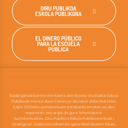
DIRU PUBLIKOA
ESKOLA PUBLIKORA
EL DINERO PÚBLICO
PARA LA ESCUELA
PÚBLICA
Bada garaia berriro ere kalera ateratzeko eta Euskal Eskola
Publikoak merezi duen tokian jar dezaten aldarrikatzeko.
EAEn, 2025eko aurrekontuen eztabaida ematen ari den
egunotan, oso argia da gure lehentasuna:
Aurrekontuetan, Diru Publikoa Eskola Publikoarentzat.»
Oraingoan, Gasteizen elkartuko gara Abenduaren 15ean,