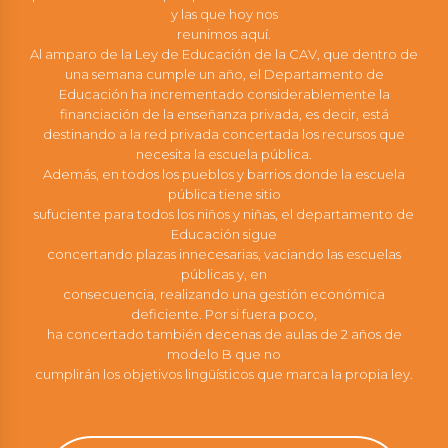
y las que hoy nos
reunimos aquí.
Al amparo de la Ley de Educación de la CAV, que dentro de
una semana cumple un año, el Departamento de
Educación ha incrementado considerablemente la
financiación de la enseñanza privada, es decir, está
destinando a la red privada concertada los recursos que
necesita la escuela pública.
Además, en todos los pueblos y barrios donde la escuela
pública tiene sitio
sufuciente para todos los niños y niñas, el departamento de
Educación sigue
concertando plazas innecesarias, vaciando las escuelas
públicas y, en
consecuencia, realizando una gestión económica
deficiente. Por si fuera poco,
ha concertado también decenas de aulas de 2 años de
modelo B que no
cumplirán los objetivos lingüísticos que marca la propia ley.