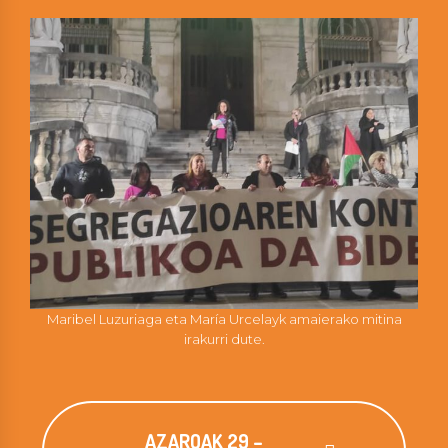
Maribel Luzuriaga eta María Urcelayk amaierako mitina
irakurri dute.
AZAROAK 29 –