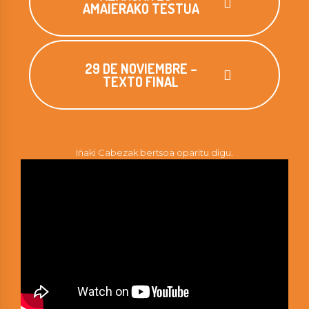
AMAIERAKO TESTUA
29 DE NOVIEMBRE –
TEXTO FINAL
Iñaki Cabezak bertsoa oparitu digu.