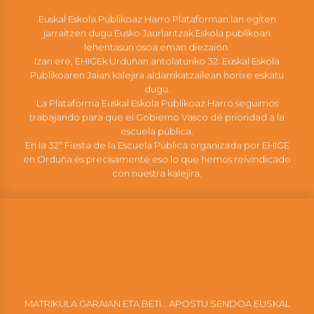
Euskal Eskola Publikoaz Harro Plataforman lan egiten
jarraitzen dugu Eusko Jaurlaritzak Eskola publikoari
lehentasun osoa eman diezaion.
Izan ere, EHIGEk Urduñan antolaturiko 32. Euskal Eskola
Publikoaren Jaian kalejira aldarrikatzailean horixe eskatu
dugu.
La Plataforma Euskal Eskola Publikoaz Harro seguimos
trabajando para que el Gobierno Vasco dé prioridad a la
escuela pública.
En la 32º Fiesta de la Escuela Pública organizada por EHIGE
en Orduña es precisamente eso lo que hemos reivindicado
con nuestra kalejira.
MATRIKULA GARAIAN ETA BETI… APOSTU SENDOA EUSKAL