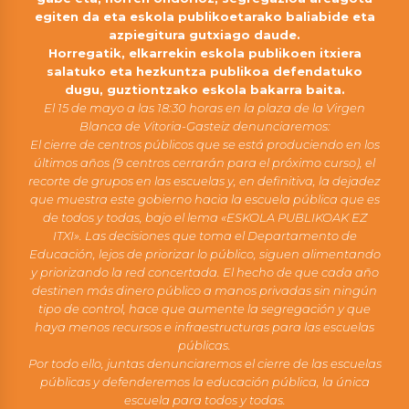
egiten da eta eskola publikoetarako baliabide eta
azpiegitura gutxiago daude.
Horregatik, elkarrekin eskola publikoen itxiera
salatuko eta hezkuntza publikoa defendatuko
dugu, guztiontzako eskola bakarra baita.
El 15 de mayo a las 18:30 horas en la plaza de la Virgen
Blanca de Vitoria-Gasteiz denunciaremos:
El cierre de centros públicos que se está produciendo en los
últimos años (9 centros cerrarán para el próximo curso), el
recorte de grupos en las escuelas y, en definitiva, la dejadez
que muestra este gobierno hacia la escuela pública que es
de todos y todas, bajo el lema «ESKOLA PUBLIKOAK EZ
ITXI». Las decisiones que toma el Departamento de
Educación, lejos de priorizar lo público, siguen alimentando
y priorizando la red concertada. El hecho de que cada año
destinen más dinero público a manos privadas sin ningún
tipo de control, hace que aumente la segregación y que
haya menos recursos e infraestructuras para las escuelas
públicas.
Por todo ello, juntas denunciaremos el cierre de las escuelas
públicas y defenderemos la educación pública, la única
escuela para todos y todas.