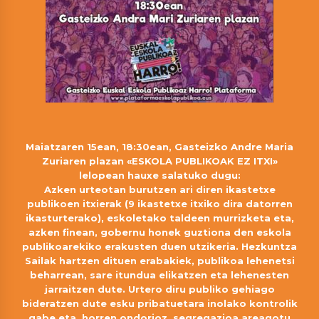
Maiatzaren 15ean, 18:30ean, Gasteizko Andre Maria
Zuriaren plazan «ESKOLA PUBLIKOAK EZ ITXI»
lelopean hauxe salatuko dugu:
Azken urteotan burutzen ari diren ikastetxe
publikoen itxierak (9 ikastetxe itxiko dira datorren
ikasturterako), eskoletako taldeen murrizketa eta,
azken finean, gobernu honek guztiona den eskola
publikoarekiko erakusten duen utzikeria. Hezkuntza
Sailak hartzen dituen erabakiek, publikoa lehenetsi
beharrean, sare itundua elikatzen eta lehenesten
jarraitzen dute. Urtero diru publiko gehiago
bideratzen dute esku pribatuetara inolako kontrolik
gabe eta, horren ondorioz, segregazioa areagotu