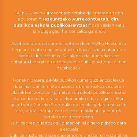
EAEn 2025eko aurrekontuen eztabaida ematen ari den
egunotan,
“Hezkuntzako Aurrekontuetan, diru
publikoa eskola publikoarentzat!”
ozen aldarrikatu
nahi dugu gaur hemen bildu garenok.
Astebete barru urteurrena beteko duen EAEko Hezkuntza
Legearen babesean, pribatuaren finantzazioa nabarmen
handitu du Hezkuntza Sailak, hau da, itunpeko sare
pribatura bideratzen ari dira eskola publikoak behar dituen
baliabideak.
Honekin batera, eskola publikoak ume guztientzat lekua
duen hainbat herri eta auzoetan, beharrezkoak ez diren
plazak kontzertatzen jarraitzen du eskola publikoak hustuz
eta, ondorioz, kudeaketa ekonomiko eskasa eginez. Hori
gutxi balitz, 2 urteko B ereduko dozenaka gelak itundu ditu
ere, legeak berak ezartzen dituen hizkuntz helburuak
beteko ez dituzten arren.
«¡En los presupuestos de Educación, el dinero público para
la escuela
pública!». Esto es lo que queremos reivindicar en voz alta los