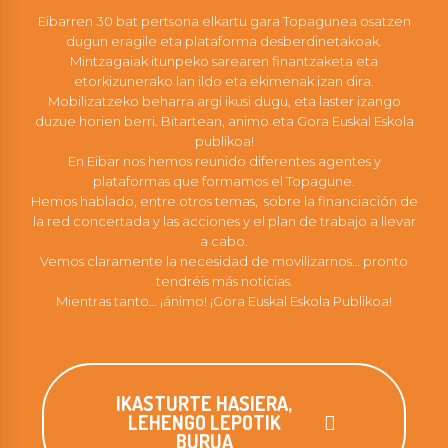
Eibarren 30 bat pertsona elkartu gara Topagunea osatzen
dugun eragile eta plataforma desberdinetakoak.
Mintzagaiak itunpeko sarearen finantzaketa eta
etorkizunerako lan ildo eta ekimenak izan dira.
Mobilizatzeko beharra argi ikusi dugu, eta laster izango
duzue horien berri. Bitartean, animo eta Gora Euskal Eskola
publikoa!
En Eibar nos hemos reunido diferentes agentes y
plataformas que formamos el Topagune.
Hemos hablado, entre otros temas, sobre la financiación de
la red concertada y las acciones y el plan de trabajo a llevar
a cabo.
Vemos claramente la necesidad de movilizarnos… pronto
tendréis más noticias.
Mientras tanto… ¡ánimo! ¡Gora Euskal Eskola Publikoa!
IKASTURTE HASIERA,
LEHENGO LEPOTIK
BURUA