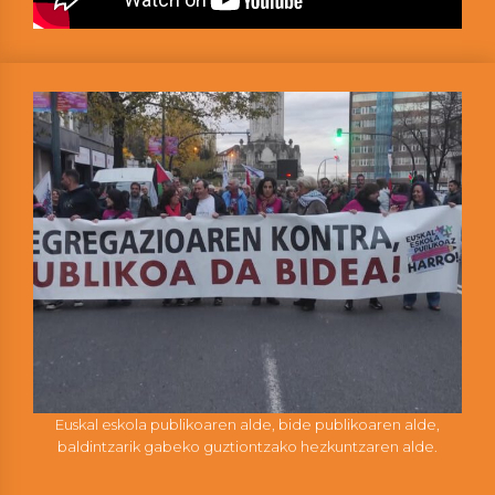
Euskal eskola publikoaren alde, bide publikoaren alde,
baldintzarik gabeko guztiontzako hezkuntzaren alde.