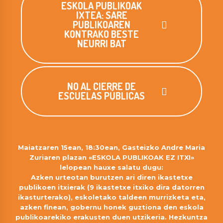
ESKOLA PUBLIKOAK
IXTEA: SARE
PUBLIKOAREN
KONTRAKO BESTE
NEURRI BAT
NO AL CIERRE DE
ESCUELAS PÚBLICAS
Maiatzaren 15ean, 18:30ean, Gasteizko Andre Maria
Zuriaren plazan «ESKOLA PUBLIKOAK EZ ITXI»
lelopean hauxe salatu dugu:
Azken urteotan burutzen ari diren ikastetxe
publikoen itxierak (9 ikastetxe itxiko dira datorren
ikasturterako), eskoletako taldeen murrizketa eta,
azken finean, gobernu honek guztiona den eskola
publikoarekiko erakusten duen utzikeria. Hezkuntza