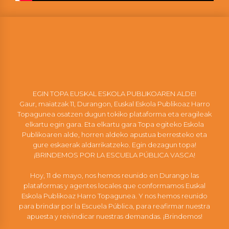
EGIN TOPA EUSKAL ESKOLA PUBLIKOAREN ALDE!
Gaur, maiatzak 11, Durangon, Euskal Eskola Publikoaz Harro
Topagunea osatzen dugun tokiko plataforma eta eragileak
elkartu egin gara. Eta elkartu gara Topa egiteko Eskola
Publikoaren alde, horren aldeko apustua berresteko eta
gure eskaerak aldarrikatzeko. Egin dezagun topa!
¡BRINDEMOS POR LA ESCUELA PÚBLICA VASCA!
Hoy, 11 de mayo, nos hemos reunido en Durango las
plataformas y agentes locales que conformamos Euskal
Eskola Publikoaz Harro Topagunea. Y nos hemos reunido
para brindar por la Escuela Pública, para reafirmar nuestra
apuesta y reivindicar nuestras demandas. ¡Brindemos!