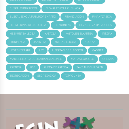
EUSKALDUNIZACIÓN
EUSKAL ESKOLA PUBLIKOA
EUSKAL ESKOLA PUBLIKOAZ HARRO
FINANCIACIÓN
FINANTZAZIOA
HERRI EKINALDI LEGEGILEA
HEZKUNTZA
HEZKUNTZA BATZORDEA
HEZKUNTZA LEGEA
IKASTOLA
IKASTOLEN ELKARTEA
IRITZIAK
ITUNPEKOA
JAKINTZA
KRISTAU ESKOLA
KUOTAK
LEGEBILTZARRA
LEY
LIBERTAD DE ELECCIÓN
MAGNET
MARIBEL LOPEZ DE LUZURIAGA ALONSO
MATIAS CORDERO
ORDIZIA
PRENTSA
PSE
RUEDA DE PRENSA
SAVE THE CHILDREN
SEGREGACIÓN
SEGREGAZIOA
TOPAGUNEA