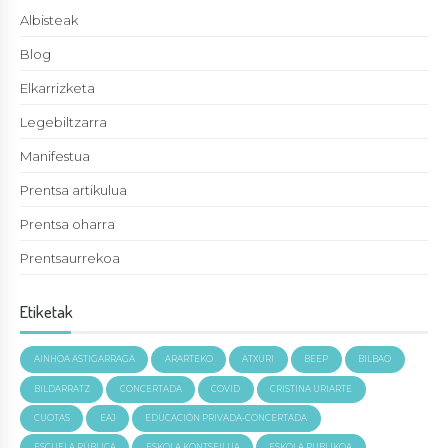
Albisteak
Blog
Elkarrizketa
Legebiltzarra
Manifestua
Prentsa artikulua
Prentsa oharra
Prentsaurrekoa
Etiketak
AINHOA ASTIGARRAGA
ARARTEKO
ATXURI
BEEP
BILBAO
BILDARRATZ
CONCERTADA
COVID
CRISTINA URIARTE
CUOTAS
EAJ
EDUCACIÓN PRIVADA-CONCERTADA
ESCUELA PÚBLICA
ESKOLA KONTSEILUA
ESKOLA PUBLIKOA