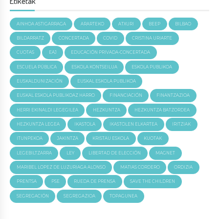
Etiketak
AINHOA ASTIGARRAGA
ARARTEKO
ATXURI
BEEP
BILBAO
BILDARRATZ
CONCERTADA
COVID
CRISTINA URIARTE
CUOTAS
EAJ
EDUCACIÓN PRIVADA-CONCERTADA
ESCUELA PÚBLICA
ESKOLA KONTSEILUA
ESKOLA PUBLIKOA
EUSKALDUNIZACIÓN
EUSKAL ESKOLA PUBLIKOA
EUSKAL ESKOLA PUBLIKOAZ HARRO
FINANCIACIÓN
FINANTZAZIOA
HERRI EKINALDI LEGEGILEA
HEZKUNTZA
HEZKUNTZA BATZORDEA
HEZKUNTZA LEGEA
IKASTOLA
IKASTOLEN ELKARTEA
IRITZIAK
ITUNPEKOA
JAKINTZA
KRISTAU ESKOLA
KUOTAK
LEGEBILTZARRA
LEY
LIBERTAD DE ELECCIÓN
MAGNET
MARIBEL LOPEZ DE LUZURIAGA ALONSO
MATIAS CORDERO
ORDIZIA
PRENTSA
PSE
RUEDA DE PRENSA
SAVE THE CHILDREN
SEGREGACIÓN
SEGREGAZIOA
TOPAGUNEA