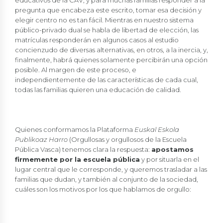
educativos de la CAV, y para muchas familias responder a la
pregunta que encabeza este escrito, tomar esa decisión y
elegir centro no es tan fácil. Mientras en nuestro sistema
público-privado dual se habla de libertad de elección, las
matrículas responderán en algunos casos al estudio
concienzudo de diversas alternativas, en otros, a la inercia, y,
finalmente, habrá quienes solamente percibirán una opción
posible. Al margen de este proceso, e
independientemente de las características de cada cual,
todas las familias quieren una educación de calidad.
Quienes conformamos la Plataforma
Euskal Eskola
Publikoaz Harro
(Orgullosas y orgullosos de la Escuela
Pública Vasca) tenemos clara la respuesta:
apostamos
firmemente por la escuela pública
y por situarla en el
lugar central que le corresponde, y queremos trasladar a las
familias que dudan, y también al conjunto de la sociedad,
cuáles son los motivos por los que hablamos de orgullo: