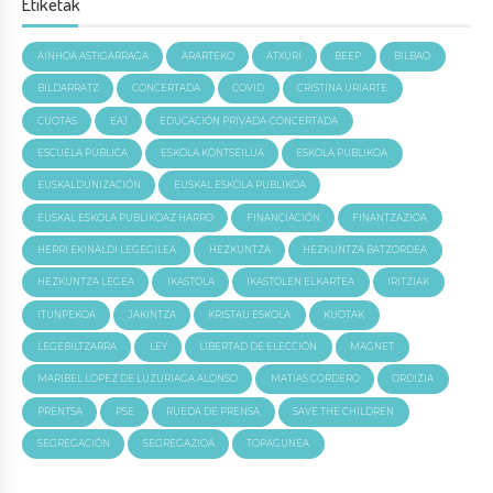
Etiketak
AINHOA ASTIGARRAGA
ARARTEKO
ATXURI
BEEP
BILBAO
BILDARRATZ
CONCERTADA
COVID
CRISTINA URIARTE
CUOTAS
EAJ
EDUCACIÓN PRIVADA-CONCERTADA
ESCUELA PÚBLICA
ESKOLA KONTSEILUA
ESKOLA PUBLIKOA
EUSKALDUNIZACIÓN
EUSKAL ESKOLA PUBLIKOA
EUSKAL ESKOLA PUBLIKOAZ HARRO
FINANCIACIÓN
FINANTZAZIOA
HERRI EKINALDI LEGEGILEA
HEZKUNTZA
HEZKUNTZA BATZORDEA
HEZKUNTZA LEGEA
IKASTOLA
IKASTOLEN ELKARTEA
IRITZIAK
ITUNPEKOA
JAKINTZA
KRISTAU ESKOLA
KUOTAK
LEGEBILTZARRA
LEY
LIBERTAD DE ELECCIÓN
MAGNET
MARIBEL LOPEZ DE LUZURIAGA ALONSO
MATIAS CORDERO
ORDIZIA
PRENTSA
PSE
RUEDA DE PRENSA
SAVE THE CHILDREN
SEGREGACIÓN
SEGREGAZIOA
TOPAGUNEA