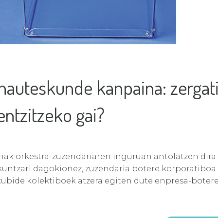
hauteskunde kanpaina: zergat
entzitzeko gai?
ak orkestra-zuzendariaren inguruan antolatzen dira
zkuntzari dagokionez, zuzendaria botere korporatiboa 
kubide kolektiboek atzera egiten dute enpresa-boter