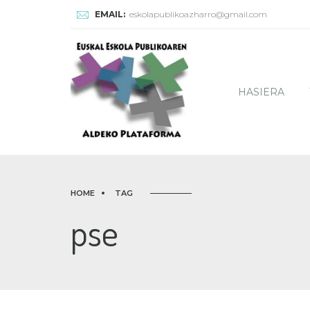
EMAIL:
eskolapublikoazharro@gmail.com
HASIERA
HOME
TAG
pse