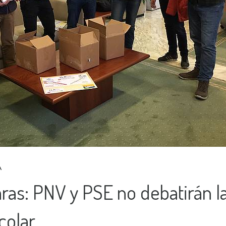
A
ras: PNV y PSE no debatirán l
colar.