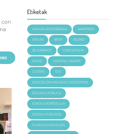
Etiketak
o con
rma
AINHOA ASTIGARRAGA
ARARTEKO
ATXURI
BEEP
BILBAO
BILDARRATZ
CONCERTADA
DING
COVID
CRISTINA URIARTE
CUOTAS
EAJ
EDUCACIÓN PRIVADA-CONCERTADA
ESCUELA PÚBLICA
ESKOLA KONTSEILUA
ESKOLA PUBLIKOA
EUSKALDUNIZACIÓN