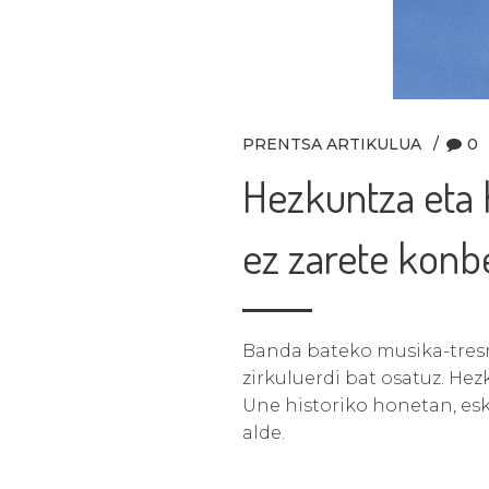
PRENTSA ARTIKULUA
0
Hezkuntza eta 
ez zarete konb
Banda bateko musika-tresn
zirkuluerdi bat osatuz. He
Une historiko honetan, es
alde.