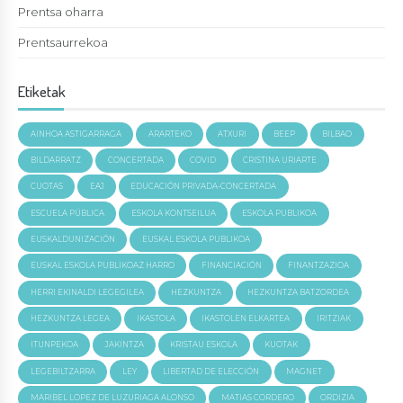
Prentsa oharra
Prentsaurrekoa
Etiketak
AINHOA ASTIGARRAGA
ARARTEKO
ATXURI
BEEP
BILBAO
BILDARRATZ
CONCERTADA
COVID
CRISTINA URIARTE
CUOTAS
EAJ
EDUCACIÓN PRIVADA-CONCERTADA
ESCUELA PÚBLICA
ESKOLA KONTSEILUA
ESKOLA PUBLIKOA
EUSKALDUNIZACIÓN
EUSKAL ESKOLA PUBLIKOA
EUSKAL ESKOLA PUBLIKOAZ HARRO
FINANCIACIÓN
FINANTZAZIOA
HERRI EKINALDI LEGEGILEA
HEZKUNTZA
HEZKUNTZA BATZORDEA
HEZKUNTZA LEGEA
IKASTOLA
IKASTOLEN ELKARTEA
IRITZIAK
ITUNPEKOA
JAKINTZA
KRISTAU ESKOLA
KUOTAK
LEGEBILTZARRA
LEY
LIBERTAD DE ELECCIÓN
MAGNET
MARIBEL LOPEZ DE LUZURIAGA ALONSO
MATIAS CORDERO
ORDIZIA