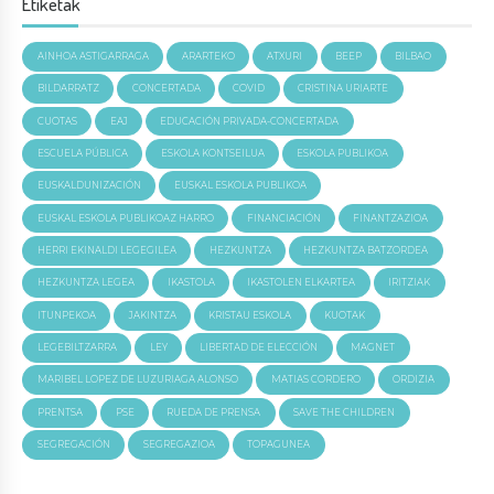
Etiketak
AINHOA ASTIGARRAGA
ARARTEKO
ATXURI
BEEP
BILBAO
BILDARRATZ
CONCERTADA
COVID
CRISTINA URIARTE
CUOTAS
EAJ
EDUCACIÓN PRIVADA-CONCERTADA
ESCUELA PÚBLICA
ESKOLA KONTSEILUA
ESKOLA PUBLIKOA
EUSKALDUNIZACIÓN
EUSKAL ESKOLA PUBLIKOA
EUSKAL ESKOLA PUBLIKOAZ HARRO
FINANCIACIÓN
FINANTZAZIOA
HERRI EKINALDI LEGEGILEA
HEZKUNTZA
HEZKUNTZA BATZORDEA
HEZKUNTZA LEGEA
IKASTOLA
IKASTOLEN ELKARTEA
IRITZIAK
ITUNPEKOA
JAKINTZA
KRISTAU ESKOLA
KUOTAK
LEGEBILTZARRA
LEY
LIBERTAD DE ELECCIÓN
MAGNET
MARIBEL LOPEZ DE LUZURIAGA ALONSO
MATIAS CORDERO
ORDIZIA
PRENTSA
PSE
RUEDA DE PRENSA
SAVE THE CHILDREN
SEGREGACIÓN
SEGREGAZIOA
TOPAGUNEA