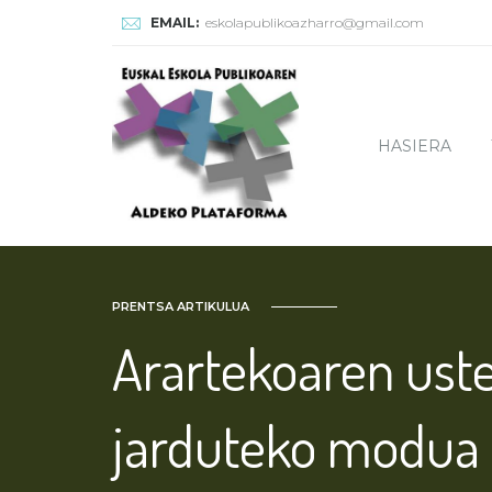
EMAIL:
eskolapublikoazharro@gmail.com
HASIERA
PRENTSA ARTIKULUA
Arartekoaren uste
jarduteko modua 