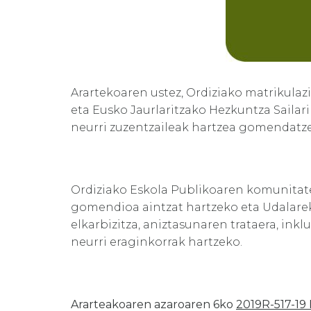
Arartekoaren ustez, Ordiziako matrikula
eta Eusko Jaurlaritzako Hezkuntza Saila
neurri zuzentzaileak hartzea gomendatze
Ordiziako Eskola Publikoaren komunitate
gomendioa aintzat hartzeko eta Udalarekin
elkarbizitza, aniztasunaren trataera, in
neurri eraginkorrak hartzeko.
Ararteakoaren azaroaren 6ko
2019R-517-19