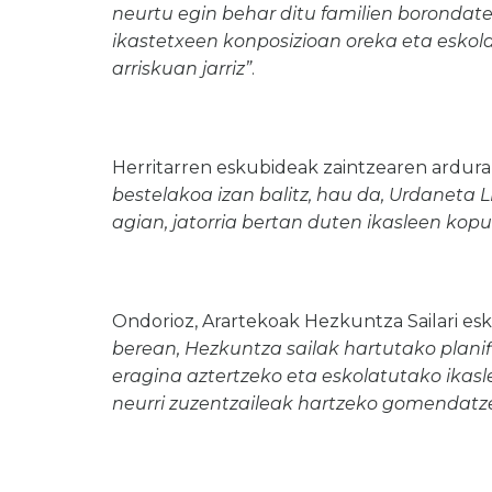
neurtu egin behar ditu familien borondat
ikastetxeen konposizioan oreka eta esko
arriskuan jarriz”
.
Herritarren eskubideak zaintzearen ardur
bestelakoa izan balitz, hau da, Urdaneta L
agian, jatorria bertan duten ikasleen ko
Ondorioz, Arartekoak Hezkuntza Sailari esk
berean, Hezkuntza sailak hartutako planif
eragina aztertzeko eta eskolatutako ikas
neurri zuzentzaileak hartzeko gomendatz