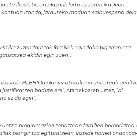
oa eta ikastetxean plazarik lortu ez zuten ikasleen
k kontuan izanda, jarduteko moduan salbuespena dela
BHIOko zuzendaritzak familiek egindako bigarren eta
gauzatzea ekidin egin zuen”
.
ikastola HLBHIOn planifikatutakoari unitateak gehitz
 justifikatzen badute ere
”, Arartekoaren ustez, “
bi
no ez du egin
”.
kuntza-programazioa zehaztean familien borondatea 
ailak plangintza egituratzean, irizpide horren ondorioa