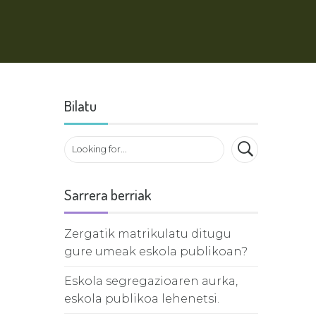
Bilatu
Sarrera berriak
Zergatik matrikulatu ditugu
gure umeak eskola publikoan?
Eskola segregazioaren aurka,
eskola publikoa lehenetsi.