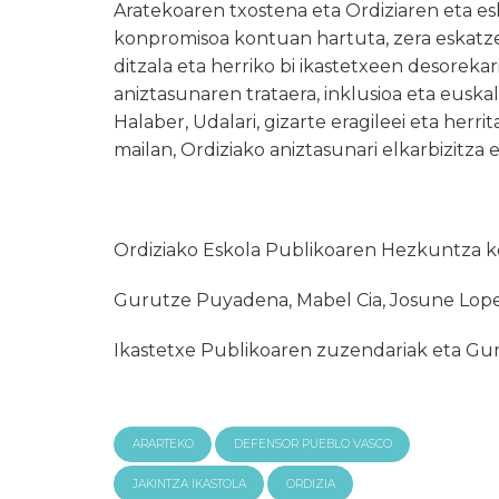
Aratekoaren txostena eta Ordiziaren eta e
konpromisoa kontuan hartuta, zera eskatze
ditzala eta herriko bi ikastetxeen desorekar
aniztasunaren trataera, inklusioa eta eus
Halaber, Udalari, gizarte eragileei eta herr
mailan, Ordiziako aniztasunari elkarbizitza
Ordiziako Eskola Publikoaren Hezkuntza 
Gurutze Puyadena, Mabel Cia, Josune Lopet
Ikastetxe Publikoaren zuzendariak eta Gu
ARARTEKO
DEFENSOR PUEBLO VASCO
JAKINTZA IKASTOLA
ORDIZIA