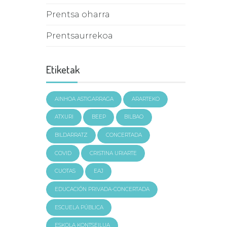
Prentsa oharra
Prentsaurrekoa
Etiketak
AINHOA ASTIGARRAGA
ARARTEKO
ATXURI
BEEP
BILBAO
BILDARRATZ
CONCERTADA
COVID
CRISTINA URIARTE
CUOTAS
EAJ
EDUCACIÓN PRIVADA-CONCERTADA
ESCUELA PÚBLICA
ESKOLA KONTSEILUA