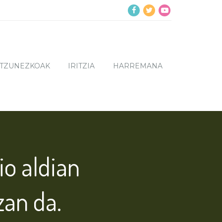
NTZUNEZKOAK
IRITZIA
HARREMANA
io aldian
an da.