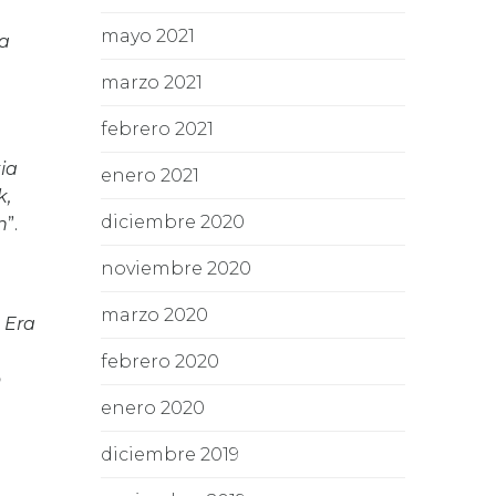
mayo 2021
ua
marzo 2021
febrero 2021
ia
enero 2021
k,
diciembre 2020
n
”.
noviembre 2020
marzo 2020
 Era
febrero 2020
o
enero 2020
diciembre 2019