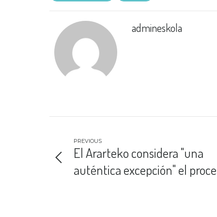
admineskola
PREVIOUS
El Ararteko considera "una
auténtica excepción" el proc
de matriculación de Ordizia y
recomienda al Gobierno Vasc