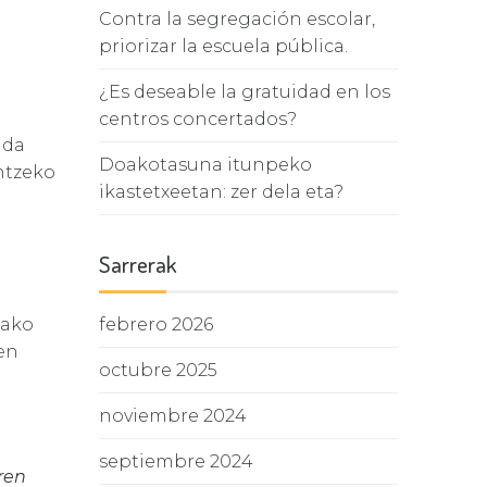
Contra la segregación escolar,
priorizar la escuela pública.
¿Es deseable la gratuidad en los
centros concertados?
 da
Doakotasuna itunpeko
ntzeko
ikastetxeetan: zer dela eta?
Sarrerak
febrero 2026
iako
ren
octubre 2025
noviembre 2024
septiembre 2024
ren