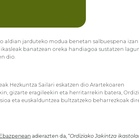
zio aldian jarduteko modua benetan salbuespena izan
ri ikasleak banatzean oreka handiagoa sustatzen lagu
n dio.
ak Hezkuntza Sailari eskatzen dio Arartekoaren
, gizarte eragileekin eta herritarrekin batera, Ordiz
klusioa eta euskalduntzea bultzatzeko beharrezkoak di
 Ebazpenean
adierazten da, “
Ordiziako Jakintza ikastola