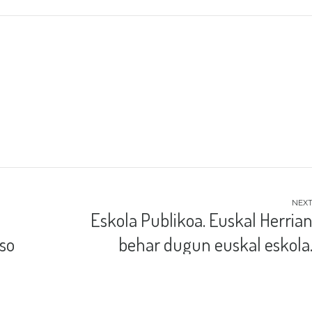
NEX
Eskola Publikoa. Euskal Herria
eso
behar dugun euskal eskola
Gutun irekia Fito Rodriguezi
o