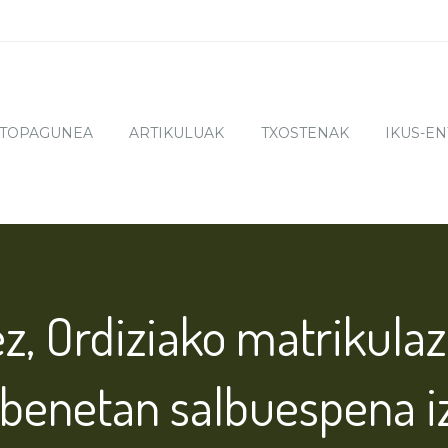
TOPAGUNEA
ARTIKULUAK
TXOSTENAK
IKUS-E
z, Ordiziako matrikulaz
benetan salbuespena iz