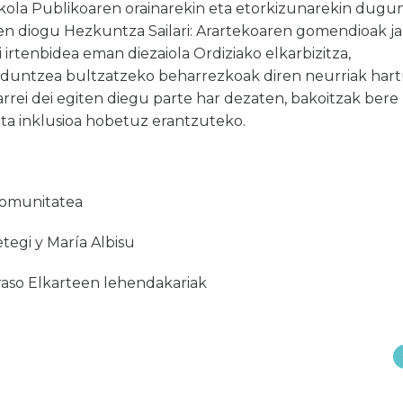
skola Publikoaren orainarekin eta etorkizunarekin dugu
n diogu Hezkuntza Sailari: Arartekoaren gomendioak jar
i irtenbidea eman diezaiola Ordiziako elkarbizitza,
kalduntzea bultzatzeko beharrezkoak diren neurriak hart
itarrei dei egiten diegu parte har dezaten, bakoitzak bere
 eta inklusioa hobetuz erantzuteko.
komunitatea
egi y María Albisu
raso Elkarteen lehendakariak