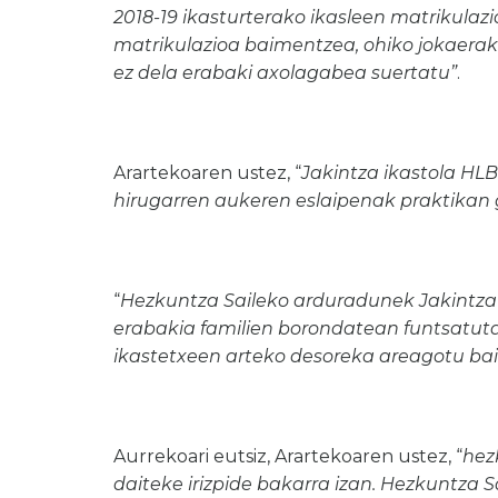
2018-19 ikasturterako ikasleen matrikulazi
matrikulazioa baimentzea, ohiko jokaera
ez dela erabaki axolagabea suertatu”
.
Arartekoaren ustez, “
Jakintza ikastola HL
hirugarren aukeren eslaipenak praktikan 
“
Hezkuntza Saileko arduradunek Jakintza 
erabakia familien borondatean funtsatuta
ikastetxeen arteko desoreka areagotu bai
Aurrekoari eutsiz, Arartekoaren ustez, “
hez
daiteke irizpide bakarra izan. Hezkuntza S