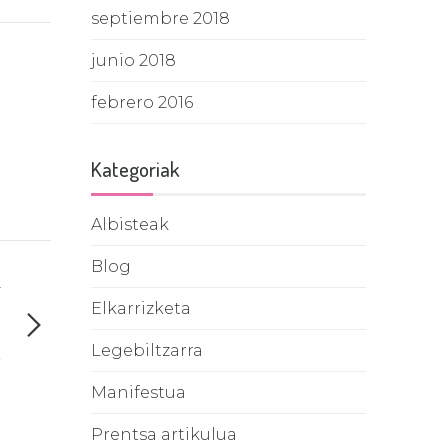
septiembre 2018
junio 2018
febrero 2016
Kategoriak
Albisteak
Blog
T
n
Elkarrizketa
.
Legebiltzarra
.
Manifestua
Prentsa artikulua