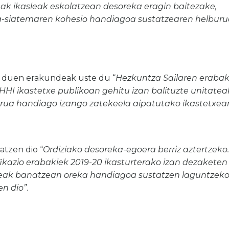
eak ikasleak eskolatzean desoreka eragin baitezake,
la-siatemaren kohesio handiagoa sustatzearen helbur
a duen erakundeak uste du “
Hezkuntza Sailaren erabak
HHI ikastetxe publikoan gehitu izan balituzte unitatea
purua handiago izango zatekeela aipatutako ikastetxea
atzen dio “
Ordiziako desoreka-egoera berriz aztertzeko.
ikazio erabakiek 2019-
20 ikasturterako izan dezaketen
leak
banatzean oreka handiagoa sustatzen laguntzek
en dio”
.