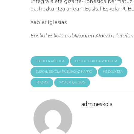
integrala eta gizarte-kohesioa bermatuz.
da, hezkuntza arloan. Euskal Eskola PUB
Xabier Iglesias
Euskal Eskola Publikoaren Aldeko Platafo
ESCUELA PÚBLICA
EUSKAL ESKOLA PUBLIKOA
EUSKAL ESKOLA PUBLIKOAZ HARRO
HEZKUNTZA
IRITZIAK
XABIER IGLESIAS
admineskola