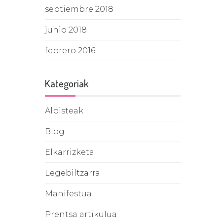
septiembre 2018
junio 2018
febrero 2016
Kategoriak
Albisteak
Blog
Elkarrizketa
Legebiltzarra
Manifestua
Prentsa artikulua