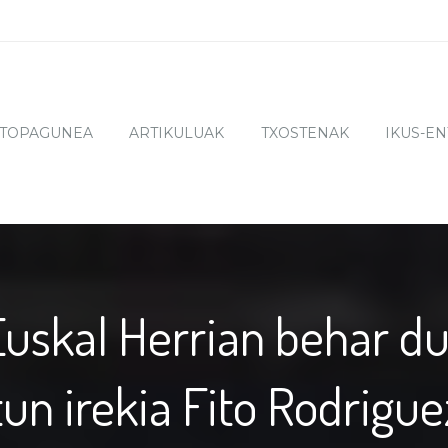
TOPAGUNEA
ARTIKULUAK
TXOSTENAK
IKUS-E
Euskal Herrian behar d
un irekia Fito Rodriguez