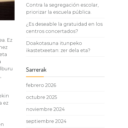
Contra la segregación escolar,
priorizar la escuela pública.
¿Es deseable la gratuidad en los
centros concertados?
ea. Ez
Doakotasuna itunpeko
unez
ikastetxeetan: zer dela eta?
eta
a
Sarrerak
elburu
,
febrero 2026
ekin
octubre 2025
a ez
noviembre 2024
septiembre 2024
en