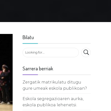
Bilatu
Sarrera berriak
Zergatik matrikulatu ditugu
gure umeak eskola publikoan?
Eskola segregazioaren aurka,
eskola publikoa lehenetsi.