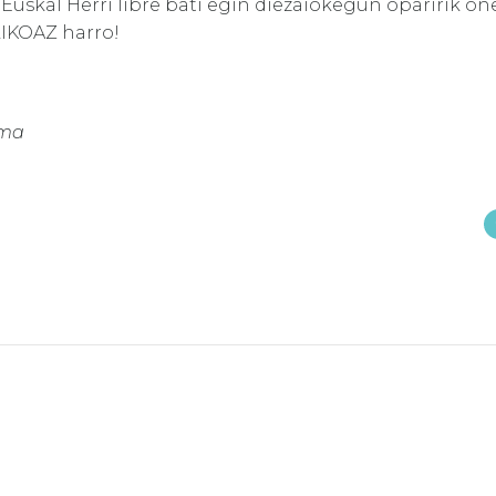
 Euskal Herri libre bati egin diezaiokegun oparirik o
LIKOAZ harro!
rma