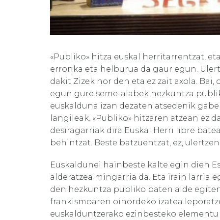
«Publiko» hitza euskal herritarrentzat, e
erronka eta helburua da gaur egun. Ulertze
dakit Zizek nor den eta ez zait axola. Bai
egun gure seme-alabek hezkuntza publikoa
euskalduna izan dezaten atsedenik gabe 
langileak. «Publiko» hitzaren atzean ez d
desiragarriak dira Euskal Herri libre bat
behintzat. Beste batzuentzat, ez, ulertzen
Euskaldunei hainbeste kalte egin dien E
alderatzea mingarria da. Eta irain larria 
den hezkuntza publiko baten alde egiten
frankismoaren oinordeko izatea leporatze
euskalduntzerako ezinbesteko elementu 