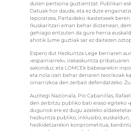
duten pertsona guztientzat. Publikari es
Datuak hor daude, eta ez dute engainatze
leporatzea, Partaideko ikastetxeek bere
Ikuskaritzari eman behar diotenean, dem
gehiago entzuten da gure herria euskal
ahotik (ume guztiak sar ez daitezen oztop
Espero dut Hezkuntza Lege berriaren aur
«espainiarrek», irakaskuntza pribatuaren 
sakonduz, eta LOMCEk babesarekin inpos
eta nola izan behar denaren teorikoak k
oinarrizkoa den zerbait defendatzeko. Zu
Auzitegi Nazionala, Pio Cabanillas, Rafa
den zerbitzu publiko bati eraso egiteko 
dugunok ere ez dugu azaleko aldaketetan
hezkuntza publiko, inklusibo, euskaldun, 
hezkidetzarekin konprometitua, berdintas