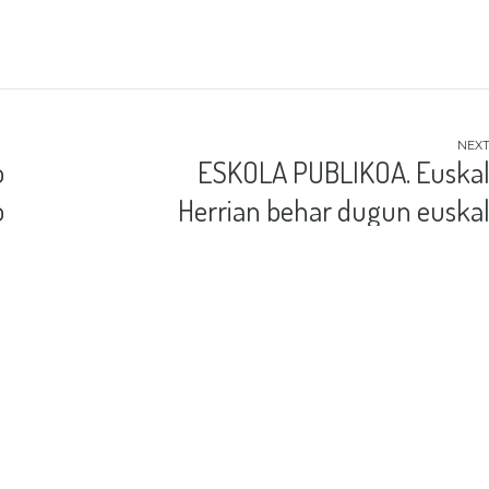
NEX
o
ESKOLA PUBLIKOA. Euska
o
Herrian behar dugun euska
eskola. Carta abierta a Fit
Rodríguez