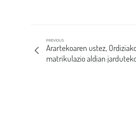
PREVIOUS
Arartekoaren ustez, Ordiziak
matrikulazio aldian jardutek
modua benetan salbuespena
izan da.