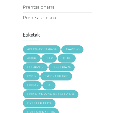
Prentsa oharra
Prentsaurrekoa
Etiketak
AINHOA ASTIGARRAGA
ARARTEKO
ATXURI
BEEP
BILBAO
BILDARRATZ
CONCERTADA
COVID
CRISTINA URIARTE
CUOTAS
EAJ
EDUCACIÓN PRIVADA-CONCERTADA
ESCUELA PÚBLICA
ESKOLA KONTSEILUA