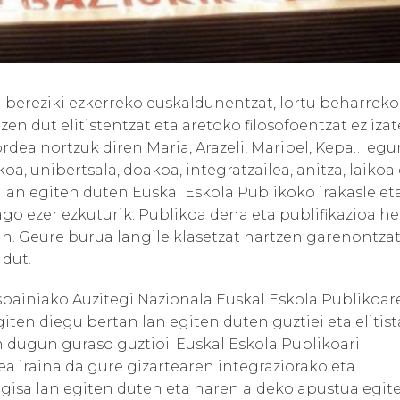
ta bereziki ezkerreko euskaldunentzat, lortu beharreko
n dut elitistentzat eta aretoko filosofoentzat ez izat
, ordea nortzuk diren Maria, Arazeli, Maribel, Kepa… eg
, unibertsala, doakoa, integratzailea, anitza, laikoa 
lan egiten duten Euskal Eskola Publikoko irakasle et
ago ezer ezkuturik. Publikoa dena eta publifikazioa h
ean. Geure burua langile klasetzat hartzen garenontzat
 dut.
spainiako Auzitegi Nazionala Euskal Eskola Publikoar
egiten diegu bertan lan egiten duten guztiei eta elitist
 dugun guraso guztioi. Euskal Eskola Publikoari
a iraina da gure gizartearen integraziorako eta
gisa lan egiten duten eta haren aldeko apustua egit