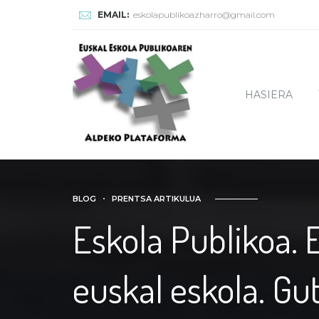
EMAIL:
eskolapublikoazharro@gmail.com
HASIERA
BLOG
PRENTSA ARTIKULUA
Eskola Publikoa. 
euskal eskola. Gut