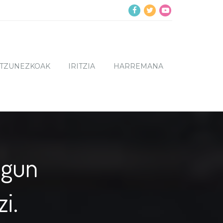
NTZUNEZKOAK
IRITZIA
HARREMANA
ugun
i.