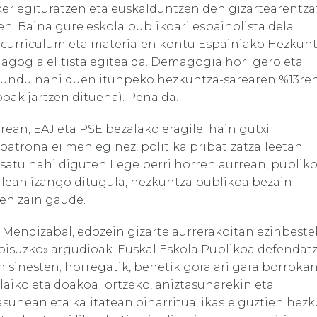
ker egituratzen eta euskalduntzen den gizartearentzat
n. Baina gure eskola publikoari espainolista dela
n curriculum eta materialen kontu Espainiako Hezkun
agogia elitista egitea da. Demagogia hori gero eta
dundu nahi duen itunpeko hezkuntza-sarearen %13re
oak jartzen dituena). Pena da.
rean, EAJ eta PSE bezalako eragile hain gutxi
patronalei men eginez, politika pribatizatzaileetan
atu nahi diguten Lege berri horren aurrean, publiko
alean izango ditugula, hezkuntza publikoa bezain
en zain gaude.
el Mendizabal, edozein gizarte aurrerakoitan ezinbest
«pisuzko» argudioak. Euskal Eskola Publikoa defendat
 sinesten; horregatik, behetik gora ari gara borroka
laiko eta doakoa lortzeko, aniztasunarekin eta
unean eta kalitatean oinarritua, ikasle guztien hez