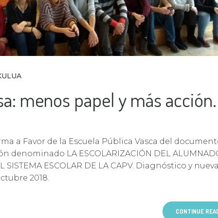
KULUA
a: menos papel y más acción.
ma a Favor de la Escuela Pública Vasca del document
ión denominado LA ESCOLARIZACIÓN DEL ALUMNAD
 SISTEMA ESCOLAR DE LA CAPV. Diagnóstico y nuev
ctubre 2018.
CONTINUE REA