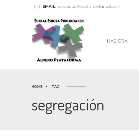
EMAIL:
eskolapublikoazharro@gmail.com
HASIERA
HOME
TAG
segregación