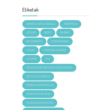
Etiketak
AINHOA ASTIGARRAGA
ARARTEKO
ATXURI
BEEP
BILBAO
BILDARRATZ
CONCERTADA
COVID
CRISTINA URIARTE
CUOTAS
EAJ
EDUCACIÓN PRIVADA-CONCERTADA
ESCUELA PÚBLICA
ESKOLA KONTSEILUA
ESKOLA PUBLIKOA
EUSKALDUNIZACIÓN