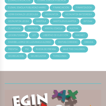
EUSKALDUNIZACIÓN
EUSKAL ESKOLA PUBLIKOA
EUSKAL ESKOLA PUBLIKOAZ HARRO
FINANCIACIÓN
FINANTZAZIOA
HERRI EKINALDI LEGEGILEA
HEZKUNTZA
HEZKUNTZA BATZORDEA
HEZKUNTZA LEGEA
IKASTOLA
IKASTOLEN ELKARTEA
IRITZIAK
ITUNPEKOA
JAKINTZA
KRISTAU ESKOLA
KUOTAK
LEGEBILTZARRA
LEY
LIBERTAD DE ELECCIÓN
MAGNET
MARIBEL LOPEZ DE LUZURIAGA ALONSO
MATIAS CORDERO
ORDIZIA
PRENTSA
PSE
RUEDA DE PRENSA
SAVE THE CHILDREN
SEGREGACIÓN
SEGREGAZIOA
TOPAGUNEA