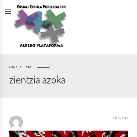
HOME
TAG
zientzia azoka
09/07/2019