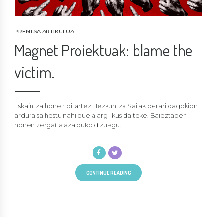
PRENTSA ARTIKULUA
Magnet Proiektuak: blame the
victim.
Eskaintza honen bitartez Hezkuntza Sailak berari dagokion
ardura saihestu nahi duela argi ikus daiteke. Baieztapen
honen zergatia azalduko dizuegu.
CONTINUE READING