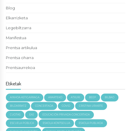
Blog
Elkarrizketa
Legebiltzarra
Manifestua
Prentsa artikulua
Prentsa oharra
Prentsaurrekoa
Etiketak
AINHOA ASTIGARRAGA
ARARTEKO
ATXURI
BEEP
BILBAO
BILDARRATZ
CONCERTADA
COVID
CRISTINA URIARTE
CUOTAS
EAJ
EDUCACIÓN PRIVADA-CONCERTADA
ESCUELA PÚBLICA
ESKOLA KONTSEILUA
ESKOLA PUBLIKOA