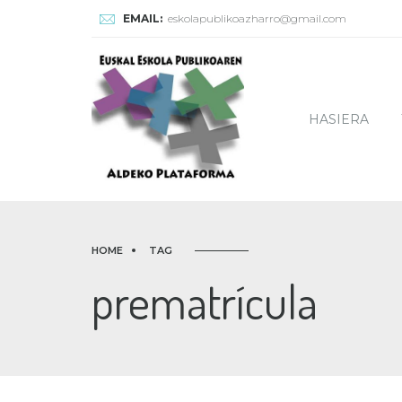
EMAIL:
eskolapublikoazharro@gmail.com
HASIERA
HOME
TAG
prematrícula