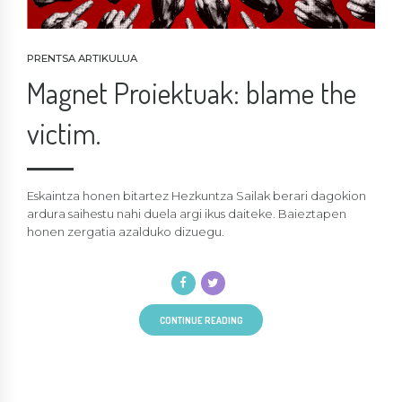
PRENTSA ARTIKULUA
Magnet Proiektuak: blame the
victim.
Eskaintza honen bitartez Hezkuntza Sailak berari dagokion
ardura saihestu nahi duela argi ikus daiteke. Baieztapen
honen zergatia azalduko dizuegu.
CONTINUE READING