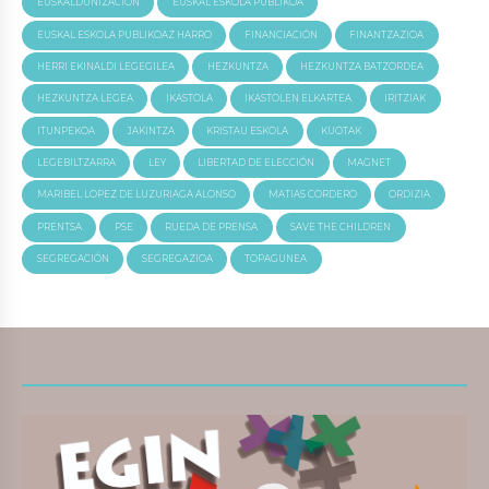
EUSKALDUNIZACIÓN
EUSKAL ESKOLA PUBLIKOA
EUSKAL ESKOLA PUBLIKOAZ HARRO
FINANCIACIÓN
FINANTZAZIOA
HERRI EKINALDI LEGEGILEA
HEZKUNTZA
HEZKUNTZA BATZORDEA
HEZKUNTZA LEGEA
IKASTOLA
IKASTOLEN ELKARTEA
IRITZIAK
ITUNPEKOA
JAKINTZA
KRISTAU ESKOLA
KUOTAK
LEGEBILTZARRA
LEY
LIBERTAD DE ELECCIÓN
MAGNET
MARIBEL LOPEZ DE LUZURIAGA ALONSO
MATIAS CORDERO
ORDIZIA
PRENTSA
PSE
RUEDA DE PRENSA
SAVE THE CHILDREN
SEGREGACIÓN
SEGREGAZIOA
TOPAGUNEA