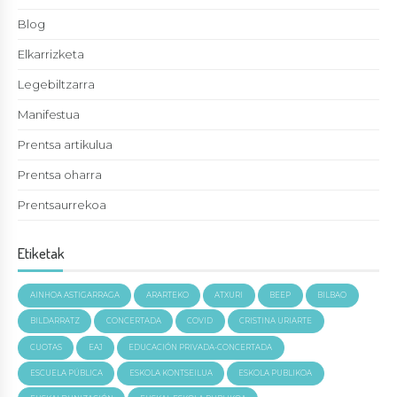
Blog
Elkarrizketa
Legebiltzarra
Manifestua
Prentsa artikulua
Prentsa oharra
Prentsaurrekoa
Etiketak
AINHOA ASTIGARRAGA
ARARTEKO
ATXURI
BEEP
BILBAO
BILDARRATZ
CONCERTADA
COVID
CRISTINA URIARTE
CUOTAS
EAJ
EDUCACIÓN PRIVADA-CONCERTADA
ESCUELA PÚBLICA
ESKOLA KONTSEILUA
ESKOLA PUBLIKOA