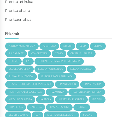
Prentsa artikulua
Prentsa oharra
Prentsaurrekoa
Etiketak
AINHOA ASTIGARRAGA
ARARTEKO
ATXURI
BEEP
BILBAO
BILDARRATZ
CONCERTADA
COVID
CRISTINA URIARTE
CUOTAS
EAJ
EDUCACIÓN PRIVADA-CONCERTADA
ESCUELA PÚBLICA
ESKOLA KONTSEILUA
ESKOLA PUBLIKOA
EUSKALDUNIZACIÓN
EUSKAL ESKOLA PUBLIKOA
EUSKAL ESKOLA PUBLIKOAZ HARRO
FINANCIACIÓN
FINANTZAZIOA
HERRI EKINALDI LEGEGILEA
HEZKUNTZA
HEZKUNTZA BATZORDEA
HEZKUNTZA LEGEA
IKASTOLA
IKASTOLEN ELKARTEA
IRITZIAK
ITUNPEKOA
JAKINTZA
KRISTAU ESKOLA
KUOTAK
LEGEBILTZARRA
LEY
LIBERTAD DE ELECCIÓN
MAGNET