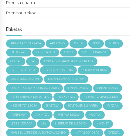
Prentsa oharra
Prentsaurrekoa
Etiketak
AINHOA ASTIGARRAGA
ARARTEKO
ATXURI
BEEP
BILBAO
BILDARRATZ
CONCERTADA
COVID
CRISTINA URIARTE
CUOTAS
EAJ
EDUCACIÓN PRIVADA-CONCERTADA
ESCUELA PÚBLICA
ESKOLA KONTSEILUA
ESKOLA PUBLIKOA
EUSKALDUNIZACIÓN
EUSKAL ESKOLA PUBLIKOA
EUSKAL ESKOLA PUBLIKOAZ HARRO
FINANCIACIÓN
FINANTZAZIOA
HERRI EKINALDI LEGEGILEA
HEZKUNTZA
HEZKUNTZA BATZORDEA
HEZKUNTZA LEGEA
IKASTOLA
IKASTOLEN ELKARTEA
IRITZIAK
ITUNPEKOA
JAKINTZA
KRISTAU ESKOLA
KUOTAK
LEGEBILTZARRA
LEY
LIBERTAD DE ELECCIÓN
MAGNET
MARIBEL LOPEZ DE LUZURIAGA ALONSO
MATIAS CORDERO
ORDIZIA