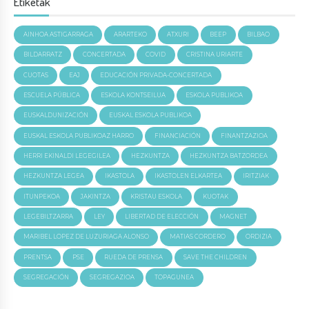
Etiketak
AINHOA ASTIGARRAGA
ARARTEKO
ATXURI
BEEP
BILBAO
BILDARRATZ
CONCERTADA
COVID
CRISTINA URIARTE
CUOTAS
EAJ
EDUCACIÓN PRIVADA-CONCERTADA
ESCUELA PÚBLICA
ESKOLA KONTSEILUA
ESKOLA PUBLIKOA
EUSKALDUNIZACIÓN
EUSKAL ESKOLA PUBLIKOA
EUSKAL ESKOLA PUBLIKOAZ HARRO
FINANCIACIÓN
FINANTZAZIOA
HERRI EKINALDI LEGEGILEA
HEZKUNTZA
HEZKUNTZA BATZORDEA
HEZKUNTZA LEGEA
IKASTOLA
IKASTOLEN ELKARTEA
IRITZIAK
ITUNPEKOA
JAKINTZA
KRISTAU ESKOLA
KUOTAK
LEGEBILTZARRA
LEY
LIBERTAD DE ELECCIÓN
MAGNET
MARIBEL LOPEZ DE LUZURIAGA ALONSO
MATIAS CORDERO
ORDIZIA
PRENTSA
PSE
RUEDA DE PRENSA
SAVE THE CHILDREN
SEGREGACIÓN
SEGREGAZIOA
TOPAGUNEA