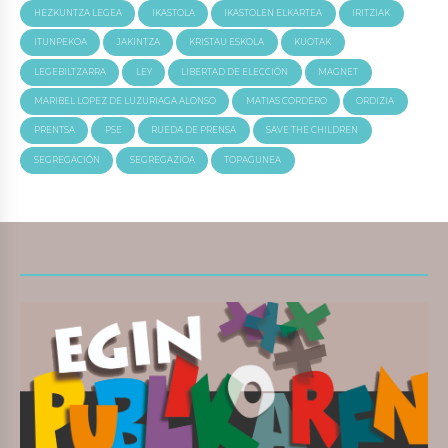
HEZKUNTZA LEGEA
IKASTOLA
IKASTOLEN ELKARTEA
IRITZIAK
ITUNPEKOA
JAKINTZA
KRISTAU ESKOLA
KUOTAK
LEGEBILTZARRA
LEY
LIBERTAD DE ELECCIÓN
MAGNET
MARIBEL LOPEZ DE LUZURIAGA ALONSO
MATIAS CORDERO
ORDIZIA
PRENTSA
PSE
RUEDA DE PRENSA
SAVE THE CHILDREN
SEGREGACIÓN
SEGREGAZIOA
TOPAGUNEA