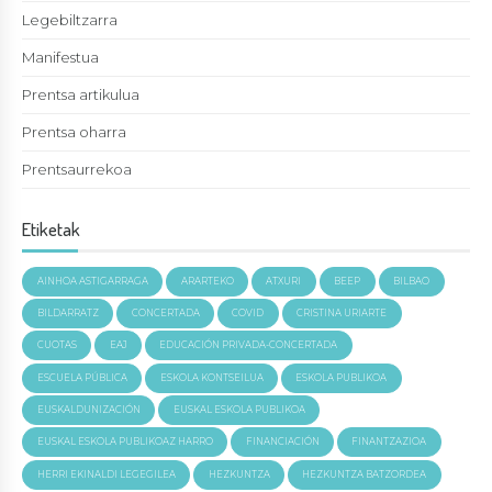
Legebiltzarra
Manifestua
Prentsa artikulua
Prentsa oharra
Prentsaurrekoa
Etiketak
AINHOA ASTIGARRAGA
ARARTEKO
ATXURI
BEEP
BILBAO
BILDARRATZ
CONCERTADA
COVID
CRISTINA URIARTE
CUOTAS
EAJ
EDUCACIÓN PRIVADA-CONCERTADA
ESCUELA PÚBLICA
ESKOLA KONTSEILUA
ESKOLA PUBLIKOA
EUSKALDUNIZACIÓN
EUSKAL ESKOLA PUBLIKOA
EUSKAL ESKOLA PUBLIKOAZ HARRO
FINANCIACIÓN
FINANTZAZIOA
HERRI EKINALDI LEGEGILEA
HEZKUNTZA
HEZKUNTZA BATZORDEA