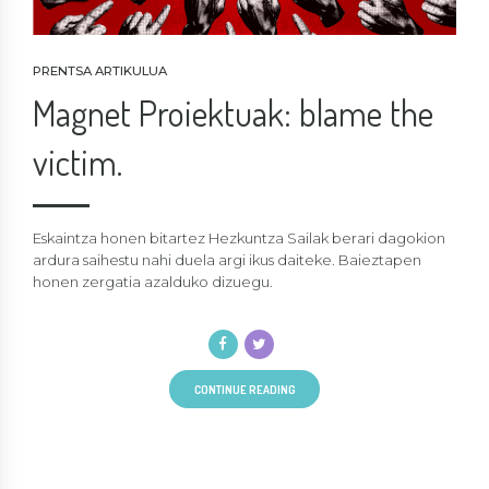
PRENTSA ARTIKULUA
Magnet Proiektuak: blame the
victim.
Eskaintza honen bitartez Hezkuntza Sailak berari dagokion
ardura saihestu nahi duela argi ikus daiteke. Baieztapen
honen zergatia azalduko dizuegu.
CONTINUE READING