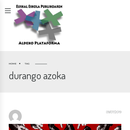
HOME
TAG
durango azoka
09/07/2019