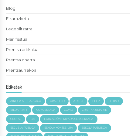
Blog
Elkarrizketa
Legebiltzarra
Manifestua
Prentsa artikulua
Prentsa oharra
Prentsaurrekoa
Etiketak
AINHOA ASTIGARRAGA
ARARTEKO
ATXURI
BEEP
BILBAO
BILDARRATZ
CONCERTADA
COVID
CRISTINA URIARTE
CUOTAS
EAJ
EDUCACIÓN PRIVADA-CONCERTADA
ESCUELA PÚBLICA
ESKOLA KONTSEILUA
ESKOLA PUBLIKOA