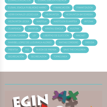
EUSKALDUNIZACIÓN
EUSKAL ESKOLA PUBLIKOA
EUSKAL ESKOLA PUBLIKOAZ HARRO
FINANCIACIÓN
FINANTZAZIOA
HERRI EKINALDI LEGEGILEA
HEZKUNTZA
HEZKUNTZA BATZORDEA
HEZKUNTZA LEGEA
IKASTOLA
IKASTOLEN ELKARTEA
IRITZIAK
ITUNPEKOA
JAKINTZA
KRISTAU ESKOLA
KUOTAK
LEGEBILTZARRA
LEY
LIBERTAD DE ELECCIÓN
MAGNET
MARIBEL LOPEZ DE LUZURIAGA ALONSO
MATIAS CORDERO
ORDIZIA
PRENTSA
PSE
RUEDA DE PRENSA
SAVE THE CHILDREN
SEGREGACIÓN
SEGREGAZIOA
TOPAGUNEA