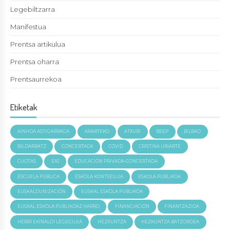
Legebiltzarra
Manifestua
Prentsa artikulua
Prentsa oharra
Prentsaurrekoa
Etiketak
AINHOA ASTIGARRAGA
ARARTEKO
ATXURI
BEEP
BILBAO
BILDARRATZ
CONCERTADA
COVID
CRISTINA URIARTE
CUOTAS
EAJ
EDUCACIÓN PRIVADA-CONCERTADA
ESCUELA PÚBLICA
ESKOLA KONTSEILUA
ESKOLA PUBLIKOA
EUSKALDUNIZACIÓN
EUSKAL ESKOLA PUBLIKOA
EUSKAL ESKOLA PUBLIKOAZ HARRO
FINANCIACIÓN
FINANTZAZIOA
HERRI EKINALDI LEGEGILEA
HEZKUNTZA
HEZKUNTZA BATZORDEA