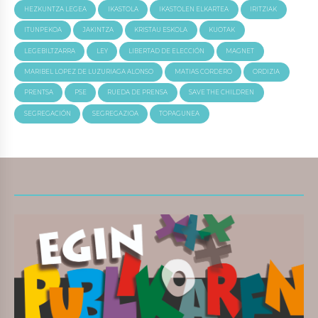
HEZKUNTZA LEGEA
IKASTOLA
IKASTOLEN ELKARTEA
IRITZIAK
ITUNPEKOA
JAKINTZA
KRISTAU ESKOLA
KUOTAK
LEGEBILTZARRA
LEY
LIBERTAD DE ELECCIÓN
MAGNET
MARIBEL LOPEZ DE LUZURIAGA ALONSO
MATIAS CORDERO
ORDIZIA
PRENTSA
PSE
RUEDA DE PRENSA
SAVE THE CHILDREN
SEGREGACIÓN
SEGREGAZIOA
TOPAGUNEA