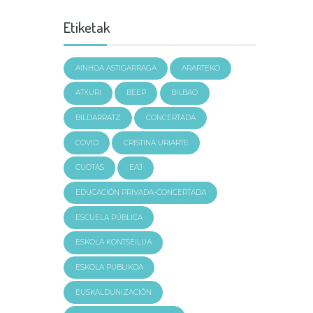
Etiketak
AINHOA ASTIGARRAGA
ARARTEKO
ATXURI
BEEP
BILBAO
BILDARRATZ
CONCERTADA
COVID
CRISTINA URIARTE
CUOTAS
EAJ
EDUCACIÓN PRIVADA-CONCERTADA
ESCUELA PÚBLICA
ESKOLA KONTSEILUA
ESKOLA PUBLIKOA
EUSKALDUNIZACIÓN