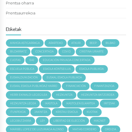
Prentsa oharra
Prentsaurrekoa
Etiketak
AINHOA ASTIGARRAGA
ARARTEKO
ATXURI
BEEP
BILBAO
BILDARRATZ
CONCERTADA
COVID
CRISTINA URIARTE
CUOTAS
EAJ
EDUCACIÓN PRIVADA-CONCERTADA
ESCUELA PÚBLICA
ESKOLA KONTSEILUA
ESKOLA PUBLIKOA
EUSKALDUNIZACIÓN
EUSKAL ESKOLA PUBLIKOA
EUSKAL ESKOLA PUBLIKOAZ HARRO
FINANCIACIÓN
FINANTZAZIOA
HERRI EKINALDI LEGEGILEA
HEZKUNTZA
HEZKUNTZA BATZORDEA
HEZKUNTZA LEGEA
IKASTOLA
IKASTOLEN ELKARTEA
IRITZIAK
ITUNPEKOA
JAKINTZA
KRISTAU ESKOLA
KUOTAK
LEGEBILTZARRA
LEY
LIBERTAD DE ELECCIÓN
MAGNET
MARIBEL LOPEZ DE LUZURIAGA ALONSO
MATIAS CORDERO
ORDIZIA