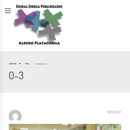
HOME
TAG
0-3
18/03/2021