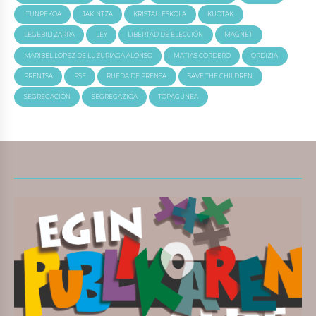
ITUNPEKOA
JAKINTZA
KRISTAU ESKOLA
KUOTAK
LEGEBILTZARRA
LEY
LIBERTAD DE ELECCIÓN
MAGNET
MARIBEL LOPEZ DE LUZURIAGA ALONSO
MATIAS CORDERO
ORDIZIA
PRENTSA
PSE
RUEDA DE PRENSA
SAVE THE CHILDREN
SEGREGACIÓN
SEGREGAZIOA
TOPAGUNEA