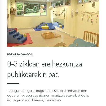
PRENTSA OHARRA
0-3 zikloan ere hezkuntza
publikoarekin bat.
Topagunean garbi dugu haur eskoletan ematen den
egoera hau segregazioaren erantzuleetako bat dela,
segregazioaren hasiera, hain zuzen