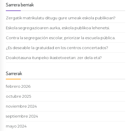
Sarrera berriak
Zergatik matrikulatu ditugu gure umeak eskola publikoan?
Eskola segregazioaren aurka, eskola publikoa lehenetsi.
Contra la segregación escolar, priorizar la escuela pública.
¿Es deseable la gratuidad en los centros concertados?
Doakotasuna itunpeko ikastetxeetan: zer dela eta?
Sarrerak
febrero 2026
octubre 2025
noviembre 2024
septiembre 2024
mayo 2024