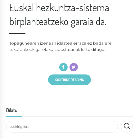
Euskal hezkuntza-sistema
birplanteatzeko garaia da.
Topagunearen izenean idaztea erraza ez bada ere,
askotarikoak garelako, adostasunak lortu ditugu.
CONTINUE READING
Bilatu