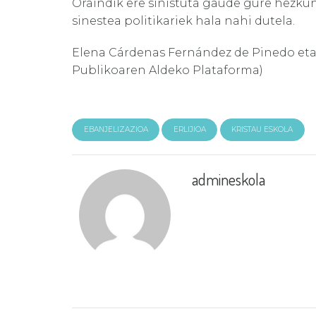
Oraindik ere sinistuta gaude gure hezkun
sinestea politikariek hala nahi dutela.
Elena Cárdenas Fernández de Pinedo eta 
Publikoaren Aldeko Plataforma)
EBANJELIZAZIOA
ERLIJIOA
KRISTAU ESKOLA
admineskola