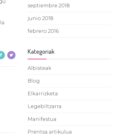
igu
septiembre 2018
junio 2018
la
febrero 2016
Kategoriak
Albisteak
Blog
Elkarrizketa
Legebiltzarra
Manifestua
Prentsa artikulua