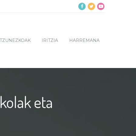
NTZUNEZKOAK
IRITZIA
HARREMANA
skolak eta