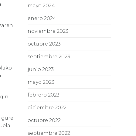
a
mayo 2024
enero 2024
zaren
noviembre 2023
octubre 2023
septiembre 2023
olako
junio 2023
n
mayo 2023
febrero 2023
egin
diciembre 2022
, gure
octubre 2022
uela
septiembre 2022