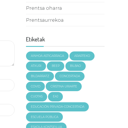
Prentsa oharra
Prentsaurrekoa
Etiketak
AINHOA ASTIGARRAGA
ARARTEKO
ATXURI
BEEP
BILBAO
BILDARRATZ
CONCERTADA
COVID
CRISTINA URIARTE
CUOTAS
EAJ
EDUCACIÓN PRIVADA-CONCERTADA
ESCUELA PÚBLICA
ESKOLA KONTSEILUA