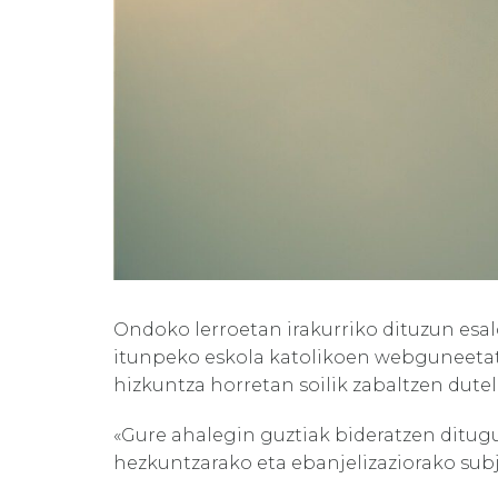
Ondoko lerroetan irakurriko dituzun es
itunpeko eskola katolikoen webguneetatik
hizkuntza horretan soilik zabaltzen dutel
«Gure ahalegin guztiak bideratzen ditug
hezkuntzarako eta ebanjelizaziorako subj