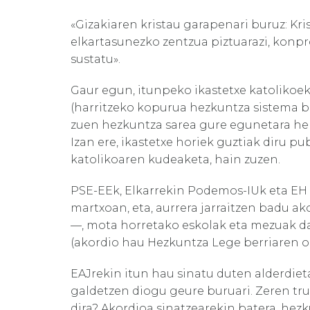
«Gizakiaren kristau garapenari buruz: Kr
elkartasunezko zentzua piztuarazi, konpr
sustatu».
Gaur egun, itunpeko ikastetxe katolikoe
(harritzeko kopurua hezkuntza sistema ba
zuen hezkuntza sarea gure egunetara he
Izan ere, ikastetxe horiek guztiak diru pu
katolikoaren kudeaketa, hain zuzen.
PSE-EEk, Elkarrekin Podemos-IUk eta EH 
martxoan, eta, aurrera jarraitzen badu a
—, mota horretako eskolak eta mezuak d
(akordio hau Hezkuntza Lege berriaren oin
EAJrekin itun hau sinatu duten alderdiet
galdetzen diogu geure buruari. Zeren tru
dira? Akordioa sinatzearekin batera, hez