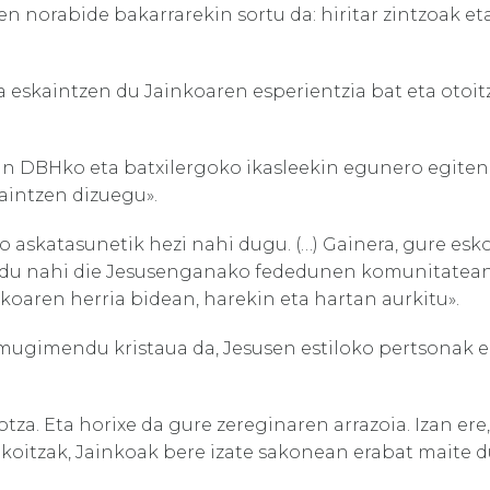
n norabide bakarrarekin sortu da: hiritar zintzoak et
 eskaintzen du Jainkoaren esperientzia bat eta otoit
an DBHko eta batxilergoko ikasleekin egunero egiten
aintzen dizuegu».
o askatasunetik hezi nahi dugu. (…) Gainera, gure esk
gundu nahi die Jesusenganako fededunen komunitatea
nkoaren herria bidean, harekin eta hartan aurkitu».
mugimendu kristaua da, Jesusen estiloko pertsonak 
tza. Eta horixe da gure zereginaren arrazoia. Izan ere
akoitzak, Jainkoak bere izate sakonean erabat maite d