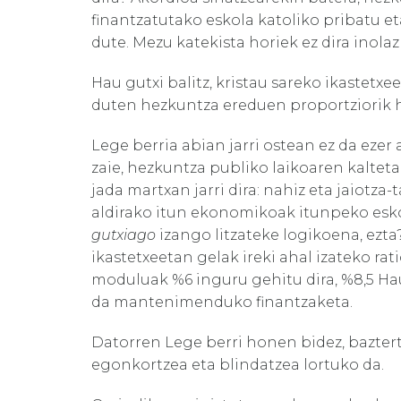
finantzatutako eskola katoliko pribatu e
dute. Mezu katekista horiek ez dira inola
Hau gutxi balitz, kristau sareko ikastetx
duten hezkuntza ereduen proportziorik h
Lege berria abian jarri ostean ez da ezer
zaie, hezkuntza publiko laikoaren kaltet
jada martxan jarri dira: nahiz eta jaiotza
aldirako itun ekonomikoak itunpeko esk
gutxiago
izango litzateke logikoena, ezta?
ikastetxeetan gelak ireki ahal izateko rati
moduluak %6 inguru gehitu dira, %8,5 Ha
da mantenimenduko finantzaketa.
Datorren Lege berri honen bidez, bazter
egonkortzea eta blindatzea lortuko da.