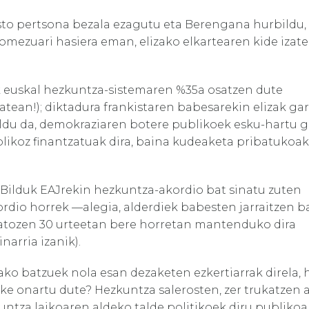
isto pertsona bezala ezagutu eta Berengana hurbildu,
omezuari hasiera eman, elizako elkartearen kide izat
k euskal hezkuntza-sistemaren %35a osatzen dute
tean!); diktadura frankistaren babesarekin elizak ga
ldu da, demokraziaren botere publikoek esku-hartu g
blikoz finantzatuak dira, baina kudeaketa pribatukoak,
Bilduk EAJrekin hezkuntza-akordio bat sinatu zuten
kordio horrek —alegia, alderdiek babesten jarraitzen 
atozen 30 urteetan bere horretan mantenduko dira
arria izanik).
ako batzuek nola esan dezaketen ezkertiarrak direla, 
ke onartu dute? Hezkuntza salerosten, zer trukatzen a
kuntza laikoaren aldeko talde politikoek diru publikoa