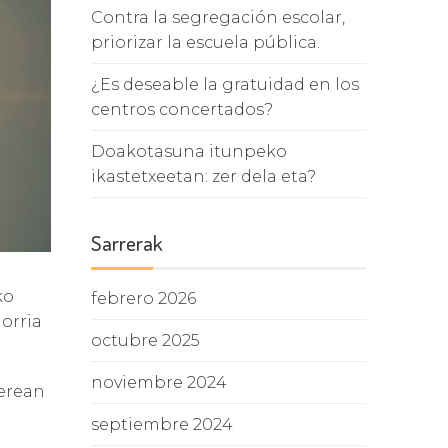
Contra la segregación escolar,
priorizar la escuela pública.
¿Es deseable la gratuidad en los
centros concertados?
Doakotasuna itunpeko
ikastetxeetan: zer dela eta?
Sarrerak
ko
febrero 2026
orria
octubre 2025
noviembre 2024
berean
septiembre 2024