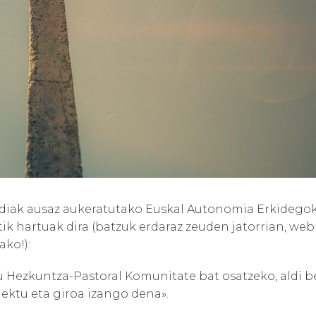
aldiak ausaz aukeratutako Euskal Autonomia Erkidego
 hartuak dira (batzuk erdaraz zeuden jatorrian, web 
ako!):
u Hezkuntza-Pastoral Komunitate bat osatzeko, aldi 
ektu eta giroa izango dena».