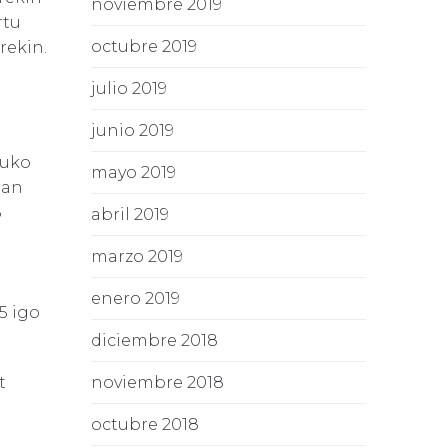
noviembre 2019
rtu
octubre 2019
rekin.
julio 2019
junio 2019
tuko
mayo 2019
tan
8
abril 2019
marzo 2019
enero 2019
5 igo
diciembre 2018
noviembre 2018
t
octubre 2018