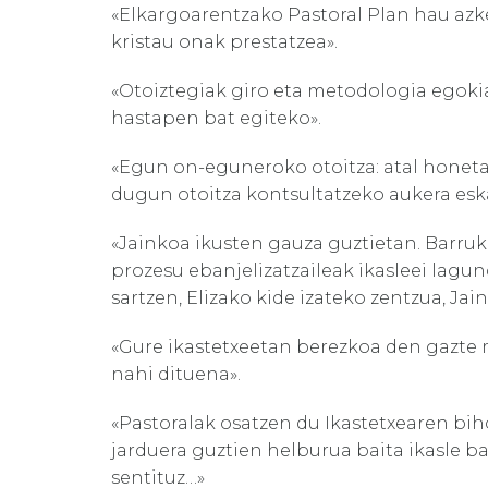
«Elkargoarentzako Pastoral Plan hau azke
kristau onak prestatzea».
«Otoiztegiak giro eta metodologia egokia
hastapen bat egiteko».
«Egun on-eguneroko otoitza: atal honet
dugun otoitza kontsultatzeko aukera esk
«Jainkoa ikusten gauza guztietan. Barruk
prozesu ebanjelizatzaileak ikasleei la
sartzen, Elizako kide izateko zentzua, Jai
«Gure ikastetxeetan berezkoa den gazte 
nahi dituena».
«Pastoralak osatzen du Ikastetxearen biho
jarduera guztien helburua baita ikasle b
sentituz…»