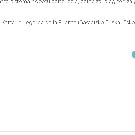
tza-sistema hobetu daitekeela, baina zaila egiten za
Kattalin Legarda de la Fuente (Gasteizko Euskal Esko