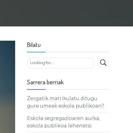
Bilatu
Sarrera berriak
Zergatik matrikulatu ditugu
gure umeak eskola publikoan?
Eskola segregazioaren aurka,
eskola publikoa lehenetsi.