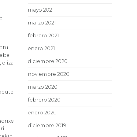
mayo 2021
ea
marzo 2021
febrero 2021
ratu
enero 2021
abe.
diciembre 2020
 eliza
noviembre 2020
marzo 2020
badute
febrero 2020
enero 2020
horixe
diciembre 2019
ri
rekin