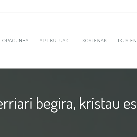
TOPAGUNEA
ARTIKULUAK
TXOSTENAK
IKUS-E
riari begira, kristau e