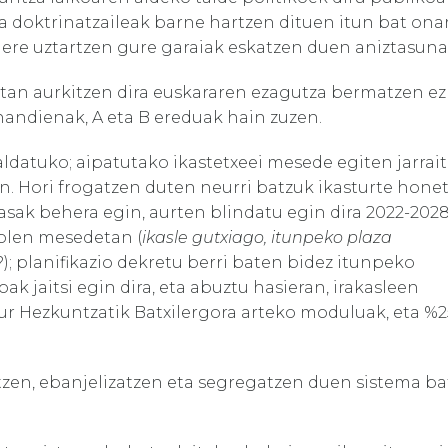
ta doktrinatzaileak barne hartzen dituen itun bat ona
z ere uztartzen gure garaiak eskatzen duen aniztasuna
eetan aurkitzen dira euskararen ezagutza bermatzen ez
andienak, A eta B ereduak hain zuzen.
 aldatuko; aipatutako ikastetxeei mesede egiten jarrai
an. Hori frogatzen duten neurri batzuk ikasturte hone
-tasak behera egin, aurten blindatu egin dira 2022-202
olen mesedetan (
ikasle gutxiago, itunpeko plaza
); planifikazio dekretu berri baten bidez itunpeko
oak jaitsi egin dira, eta abuztu hasieran, irakasleen
ur Hezkuntzatik Batxilergora arteko moduluak, eta %2
tzen, ebanjelizatzen eta segregatzen duen sistema ba