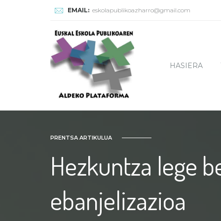
EMAIL:
eskolapublikoazharro@gmail.com
HASIERA
PRENTSA ARTIKULUA
Hezkuntza lege ber
ebanjelizazioa