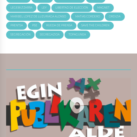
LEGEBILTZARRA
LEY
LIBERTAD DE ELECCIÓN
MAGNET
MARIBEL LOPEZ DE LUZURIAGA ALONSO
MATIAS CORDERO
ORDIZIA
PRENTSA
PSE
RUEDA DE PRENSA
SAVE THE CHILDREN
SEGREGACIÓN
SEGREGAZIOA
TOPAGUNEA