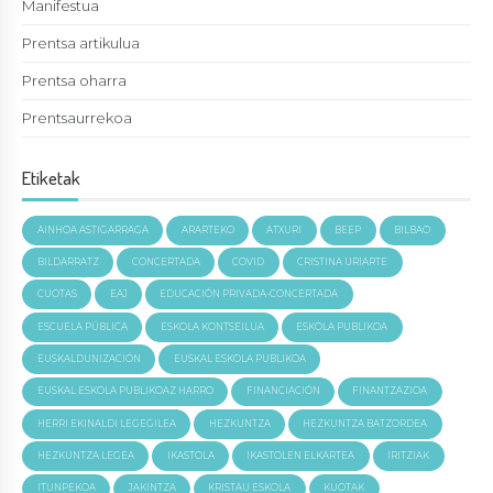
Manifestua
Prentsa artikulua
Prentsa oharra
Prentsaurrekoa
Etiketak
AINHOA ASTIGARRAGA
ARARTEKO
ATXURI
BEEP
BILBAO
BILDARRATZ
CONCERTADA
COVID
CRISTINA URIARTE
CUOTAS
EAJ
EDUCACIÓN PRIVADA-CONCERTADA
ESCUELA PÚBLICA
ESKOLA KONTSEILUA
ESKOLA PUBLIKOA
EUSKALDUNIZACIÓN
EUSKAL ESKOLA PUBLIKOA
EUSKAL ESKOLA PUBLIKOAZ HARRO
FINANCIACIÓN
FINANTZAZIOA
HERRI EKINALDI LEGEGILEA
HEZKUNTZA
HEZKUNTZA BATZORDEA
HEZKUNTZA LEGEA
IKASTOLA
IKASTOLEN ELKARTEA
IRITZIAK
ITUNPEKOA
JAKINTZA
KRISTAU ESKOLA
KUOTAK